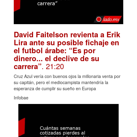
David Faitelson revienta a Erik
Lira ante su posible fichaje en
el futbol árabe: “Es por
dinero... el declive de su
. 21:20
carrera”
Cruz Azul vería con buenos ojos la millonaria venta por
su capitán, pero el mediocampista mantendría la
esperanza de cumplir su sueño en Europa
Infobae