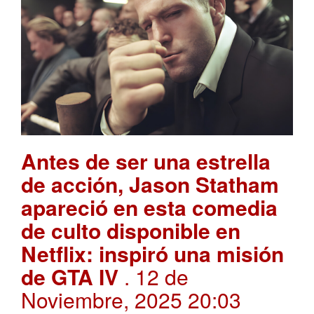
Antes de ser una estrella
de acción, Jason Statham
apareció en esta comedia
de culto disponible en
Netflix: inspiró una misión
de GTA IV
. 12 de
Noviembre, 2025 20:03