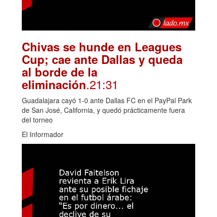
Chivas se hunde en Leagues
Cup; cae ante Dallas y queda
al borde de la
.21:31
eliminación
Guadalajara cayó 1-0 ante Dallas FC en el PayPal Park
de San José, California, y quedó prácticamente fuera
del torneo
El Informador