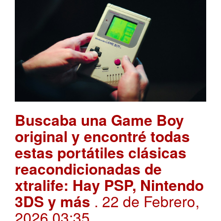
Buscaba una Game Boy
original y encontré todas
estas portátiles clásicas
reacondicionadas de
xtralife: Hay PSP, Nintendo
3DS y más
. 22 de Febrero,
2026 03:35