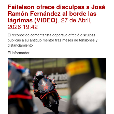
Faitelson ofrece disculpas a José
Ramón Fernández al borde las
. 27 de Abril,
lágrimas (VIDEO)
2026 19:42
El reconocido comentarista deportivo ofreció disculpas
públicas a su antiguo mentor tras meses de tensiones y
distanciamiento
El Informador