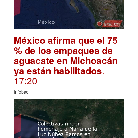
México afirma que el 75
% de los empaques de
aguacate en Michoacán
ya están habilitados
.
17:20
Infobae