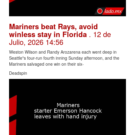
Mariners beat Rays, avoid
. 12 de
winless stay in Florida
Julio, 2026 14:56
Weston Wilson and Randy Arozarena each went deep in
Seattle"s four-run fourth inning Sunday afternoon, and the
Mariners salvaged one win on their six-
Deadspin