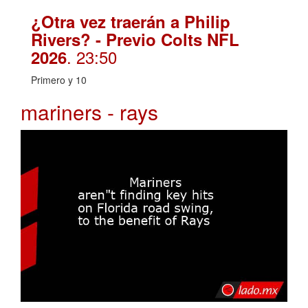
¿Otra vez traerán a Philip
Rivers? - Previo Colts NFL
. 23:50
2026
Primero y 10
mariners - rays