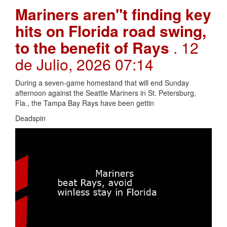
Mariners aren"t finding key
hits on Florida road swing,
to the benefit of Rays
. 12
de Julio, 2026 07:14
During a seven-game homestand that will end Sunday
afternoon against the Seattle Mariners in St. Petersburg,
Fla., the Tampa Bay Rays have been gettin
Deadspin