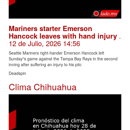
Mariners starter Emerson
.
Hancock leaves with hand injury
12 de Julio, 2026 14:56
Seattle Mariners right-hander Emerson Hancock left
Sunday"s game against the Tampa Bay Rays in the second
inning after suffering an injury to his pitc
Deadspin
Clima Chihuahua