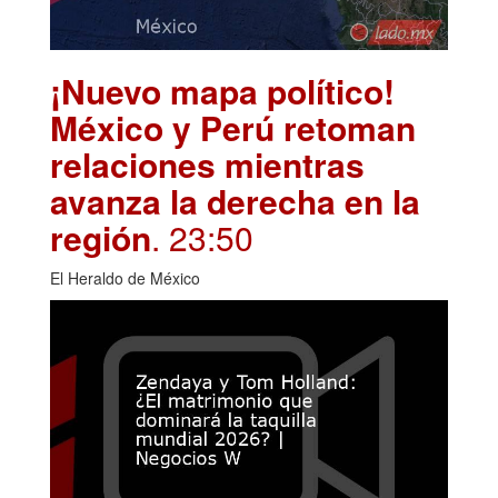
¡Nuevo mapa político!
México y Perú retoman
relaciones mientras
avanza la derecha en la
región
. 23:50
El Heraldo de México