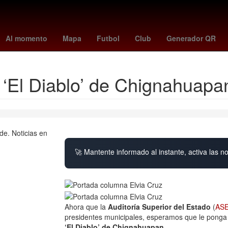
México Suena
Villa Madero
Zapotlán de Juárez
Hernán Corté
Al momento
Mapa
Futbol
Club
Generador QR
 ‘El Diablo’ de Chignahuapa
🚀 Mantente informado al instante, activa las n
Ahora que la
Auditoría Superior del Estado
(
AS
presidentes municipales, esperamos que le ponga
‘El Diablo’ de Chignahuapan
.