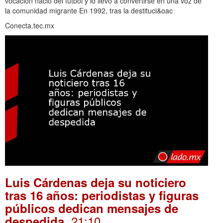
vocación nació del futbol y lo llevó a convertirse en una voz de
la comunidad migrante En 1992, tras la destituci&oac
Conecta.tec.mx
Luis Cárdenas deja su noticiero
tras 16 años: periodistas y figuras
públicos dedican mensajes de
. 21:10
despedida