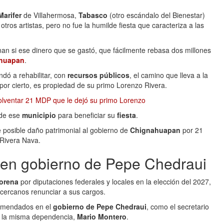
Marifer
de Villahermosa,
Tabasco
(otro escándalo del Bienestar)
 otros artistas, pero no fue la humilde fiesta que caracteriza a las
nan si ese dinero que se gastó, que fácilmente rebasa dos millones
ahuapan
.
dó a rehabilitar, con
recursos públicos
, el camino que lleva a la
or cierto, es propiedad de su primo Lorenzo Rivera.
olventar 21 MDP que le dejó su primo Lorenzo
 de ese
municipio
para beneficiar su
fiesta
.
posible daño patrimonial al gobierno de
Chignahuapan
por 21
 Rivera Nava.
en gobierno de Pepe Chedraui
orena
por diputaciones federales y locales en la elección del 2027,
 cercanos renunciar a sus cargos.
comendados en el
gobierno de Pepe Chedraui
, como el secretario
de la misma dependencia,
Mario Montero
.