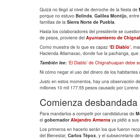
Quizá no llegó al nivel de derroche de la fiesta de
porque no estuvo
Belinda
,
Galilea Montijo,
entre
familias de la
Sierra Norte de Puebla
.
Hasta los colaboradores del presidente se cuestio
de pesos, proviene del
Ayuntamiento de Chign
Como muestra de lo que es capaz
‘El Diablo’
,
man
Hacienda Atlamaxac, donde fue la pachanga, que p
También lee:
‘El Diablo’ de Chignahuapan debe s
Ni cómo negar el uso del dinero de los habitantes
Justo en estos momentos, hay una observación de 
millones 10 mil 177.55 pesos causado por Loreno
Comienza desbandada 
Para mandarlos a competir por candidaturas de
M
el
gobernador
Alejandro Armenta
ya pidió a sus
Los primeros en hacerlo serán los que fueron re
del Bienestar,
Carlos Tépox
, y el subsecretario 