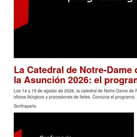
La Catedral de Notre-Dame d
la Asunción 2026: el progra
Los 14 y 15 de agosto de 2026, la catedral de Notre-Dame de Pa
oficios litúrgicos y procesiones de fieles. Conozca el programa.
Sortiraparis