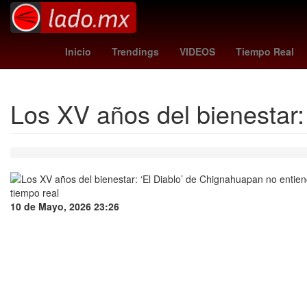
Modest Mouse
Assa Abloy
Auditorio Metropolitano Puebla
Inicio
Trendings
VIDEOS
Tiempo Real
Los XV años del bienestar:
10 de Mayo, 2026 23:26