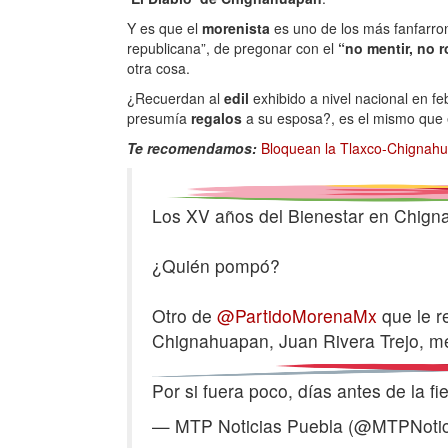
Y es que el
morenista
es uno de los más fanfarro
republicana”, de pregonar con el
“no mentir, no r
otra cosa.
¿Recuerdan al
edil
exhibido a nivel nacional en f
presumía
regalos
a su esposa?, es el mismo que e
Te recomendamos:
Bloquean la Tlaxco-Chignahua
Los XV años del Bienestar en Chign
¿Quién pompó?
Otro de
@PartidoMorenaMx
que le re
Chignahuapan, Juan Rivera Trejo, me
Por si fuera poco, días antes de la 
— MTP Noticias Puebla (@MTPNotic