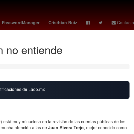
s
Henipavirus
Mario Arturo Moreno Ivanova
Nueva Italia
PasswordManager
Cristhian Ruiz
Contacto
n no entiende
otificaciones de Lado.mx
E
) está muy minuciosa en la revisión de las cuentas públicas de los
 mucha atención a las de
Juan Rivera Trejo
, mejor conocido como