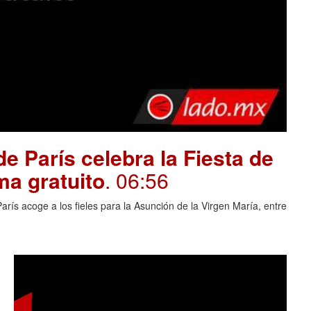
e París celebra la Fiesta de
ma gratuito
. 06:56
rís acoge a los fieles para la Asunción de la Virgen María, entre