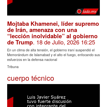
Mojtaba Khamenei, líder supremo
de Irán, amenaza con una
“lección inolvidable” al gobierno
. 18 de Julio, 2026 16:25
de Trump
En un clima de alta tensión, el gobierno iraní suspendió el
Memorándum de Islamabad y el alto el fuego, enfocando sus
esfuerzos en la defensa nacional
Tribuna
cuerpo técnico