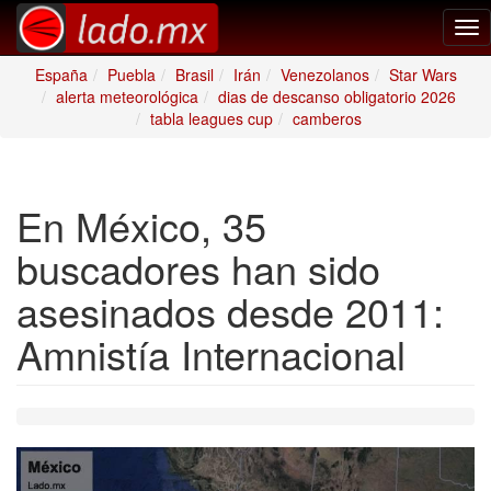
Tog
nav
España
Puebla
Brasil
Irán
Venezolanos
Star Wars
alerta meteorológica
dias de descanso obligatorio 2026
tabla leagues cup
camberos
En México, 35
buscadores han sido
asesinados desde 2011:
Amnistía Internacional