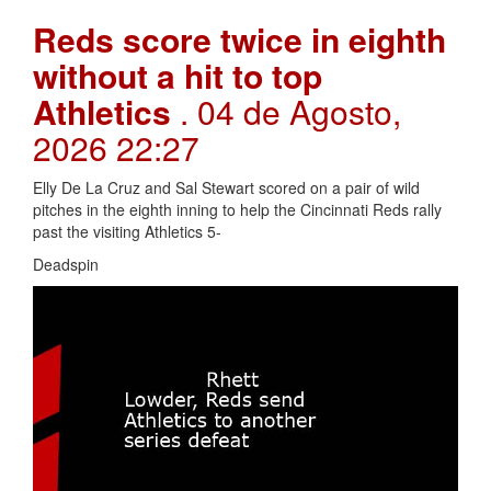
Reds score twice in eighth
without a hit to top
Athletics
. 04 de Agosto,
2026 22:27
Elly De La Cruz and Sal Stewart scored on a pair of wild
pitches in the eighth inning to help the Cincinnati Reds rally
past the visiting Athletics 5-
Deadspin