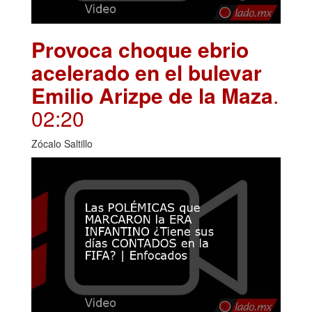
Provoca choque ebrio
acelerado en el bulevar
Emilio Arizpe de la Maza
.
02:20
Zócalo Saltillo