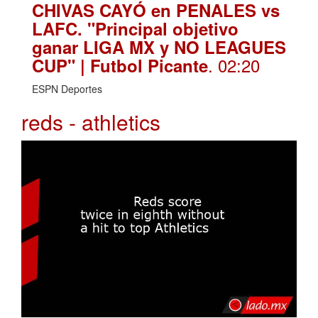
CHIVAS CAYÓ en PENALES vs
LAFC. "Principal objetivo
ganar LIGA MX y NO LEAGUES
. 02:20
CUP" | Futbol Picante
ESPN Deportes
reds - athletics