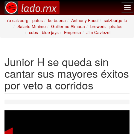
Tog
nav
rb salzburg - pafos
ke buena
Anthony Fauci
salzburgo fc
Salario Mínimo
Guillermo Almada
brewers - pirates
cubs - blue jays
Empresa
Jim Caviezel
Junior H se queda sin
cantar sus mayores éxitos
por veto a corridos