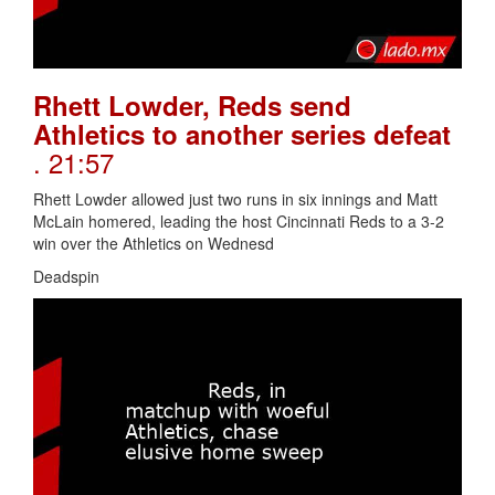
Rhett Lowder, Reds send
Athletics to another series defeat
. 21:57
Rhett Lowder allowed just two runs in six innings and Matt
McLain homered, leading the host Cincinnati Reds to a 3-2
win over the Athletics on Wednesd
Deadspin