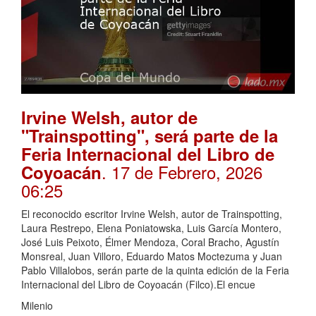
Irvine Welsh, autor de
"Trainspotting", será parte de la
Feria Internacional del Libro de
. 17 de Febrero, 2026
Coyoacán
06:25
El reconocido escritor Irvine Welsh, autor de Trainspotting,
Laura Restrepo, Elena Poniatowska, Luis García Montero,
José Luis Peixoto, Élmer Mendoza, Coral Bracho, Agustín
Monsreal, Juan Villoro, Eduardo Matos Moctezuma y Juan
Pablo Villalobos, serán parte de la quinta edición de la Feria
Internacional del Libro de Coyoacán (Filco).El encue
Milenio