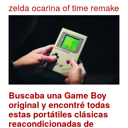
zelda ocarina of time remake
Buscaba una Game Boy
original y encontré todas
estas portátiles clásicas
reacondicionadas de