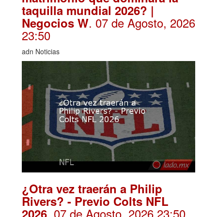
taquilla mundial 2026? |
. 07 de Agosto, 2026
Negocios W
23:50
adn Noticias
¿Otra vez traerán a Philip
Rivers? - Previo Colts NFL
. 07 de Agosto, 2026 23:50
2026