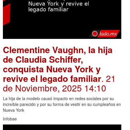
Clementine Vaughn, la hija
de Claudia Schiffer,
conquista Nueva York y
revive el legado familiar
. 21
de Noviembre, 2025 14:10
La hija de la modelo causó impacto en redes sociales por su
increíble parecido y por su forma de vestir en su cumpleaños en
Nueva York
Infobae