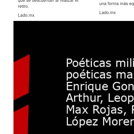
una forma más equ
retiro.
Lado.mx
Lado.mx