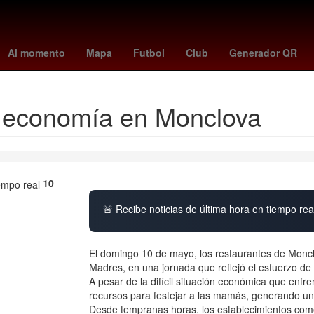
peppa pig
rockets
swag 2
Pago
HBO
Empresa
florian m
Al momento
Mapa
Futbol
Club
Generador QR
a economía en Monclova
10
🚨 Recibe noticias de última hora en tiempo real
El domingo 10 de mayo, los restaurantes de Monclov
Madres, en una jornada que reflejó el esfuerzo de l
A pesar de la difícil situación económica que enfren
recursos para festejar a las mamás, generando un r
Desde tempranas horas, los establecimientos com