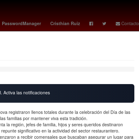
onzon
cavaliers - rockets
PasswordManager
Cristhian Ruiz
Contacto
. Activa las notificaciones
a registraron llenos totales durante la celebración del Día de las
as familias por mantener viva esta tradición.
ta la región, jefes de familia, hijos y seres queridos destinaron
epunte significativo en la actividad del sector restaurantero.
enzaron a recibir comensales que buscaban asegurar un lugar para