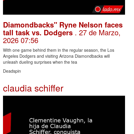
Diamondbacks" Ryne Nelson faces
. 27 de Marzo,
tall task vs. Dodgers
2026 07:56
With one game behind them in the regular season, the Los
Angeles Dodgers and visiting Arizona Diamondbacks will
unleash dueling surprises when the tea
Deadspin
claudia schiffer