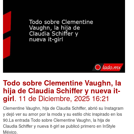
Todo sobre Clementine Vaughn, la
hija de Claudia Schiffer y nueva it-
. 11 de Diciembre, 2025 16:21
girl
Clementine Vaughn, hija de Claudia Schiffer, abrió su Instagram
y dejó ver su amor por la moda y su estilo chic inspirado en los
90.La entrada Todo sobre Clementine Vaughn, la hija de
Claudia Schiffer y nueva it-girl se publicó primero en InStyle
México.