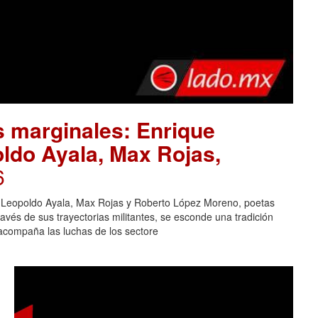
as marginales: Enrique
ldo Ayala, Max Rojas,
6
r, Leopoldo Ayala, Max Rojas y Roberto López Moreno, poetas
avés de sus trayectorias militantes, se esconde una tradición
 acompaña las luchas de los sectore