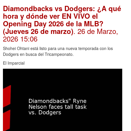
Diamondbacks vs Dodgers: ¿A qué
hora y dónde ver EN VIVO el
Opening Day 2026 de la MLB?
. 26 de Marzo,
(Jueves 26 de marzo)
2026 15:06
Shohei Ohtani está listo para una nueva temporada con los
Dodgers en busca del Tricampeonato.
El Imparcial