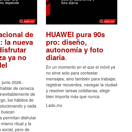
acional de
HUAWEI pura 90s
: la nueva
pro: diseño,
isfrutar
autonomía y foto
.
za ya no
diaria
el
En un momento en el que el móvil ya
no sirve solo para contestar
mensajes, sino también para trabajar,
 junio 2026.-
registrar recuerdos, navegar la ciudad
hablar de cerveza
y resolver tareas cotidianas, elegir
 inevitablemente de
bien importa más que nunca.
go, los hábitos de
Lado.mx
olucionando y cada
 buscan
es permitan disfrutar
 mismo ritual y la
 social, pero de