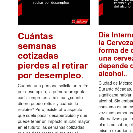
Cuántas
Día Intern
la Cerveza
semanas
forma de d
cotizadas
una cerve
pierdes al retirar
depende d
.
alcohol.
por desempleo
.
Ciudad de México,
Cuando una persona solicita un retiro
Durante décadas, 
por desempleo, la primera pregunta
significaba hablar
casi siempre es la misma: ¿cuánto
alcohol. Sin embar
dinero puedo retirar y cuándo lo
consumo están ev
recibiré? Pero, existe otro aspecto
vez más personas
que suele pasar desapercibido y que
alternativas que l
puede tener un impacto mucho mayor
el mismo sabor, el
en el futuro: las semanas cotizadas
misma experiencia
que se descuentan al realizar el