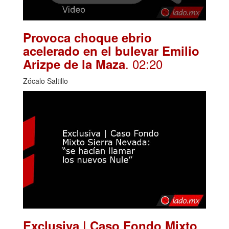
Provoca choque ebrio
acelerado en el bulevar Emilio
. 02:20
Arizpe de la Maza
Zócalo Saltillo
Exclusiva | Caso Fondo Mixto