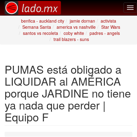
Tog
nav
benfica - auckland city
jamie dornan
activista
Semana Santa
america vs nashville
Star Wars
santos vs recoleta
coby white
padres - angels
trail blazers - suns
PUMAS está obligado a
LIQUIDAR al AMÉRICA
porque JARDINE no tiene
ya nada que perder |
Equipo F