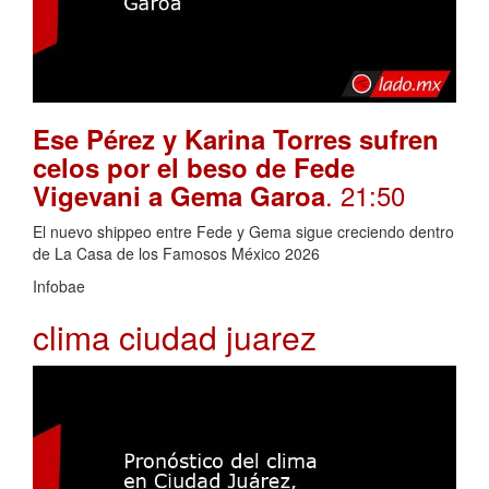
Ese Pérez y Karina Torres sufren
celos por el beso de Fede
. 21:50
Vigevani a Gema Garoa
El nuevo shippeo entre Fede y Gema sigue creciendo dentro
de La Casa de los Famosos México 2026
Infobae
clima ciudad juarez