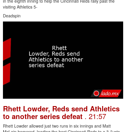
in the eighth inning to help the Cincinnati Reds rally past the
visiting Athletics 5-
Deadspin
Rhett Lowder, Reds send Athletics
. 21:57
to another series defeat
Rhett Lowder allowed just two runs in six innings and Matt
McLain homered, leading the host Cincinnati Reds to a 3-2 win