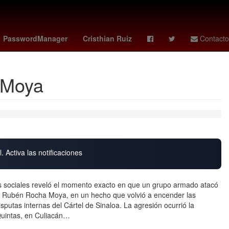
ión
Nuevo Laredo
tris clasico
susan sarandon
PasswordManager
Cristhian Ruiz
Contacto
 Moya
. Activa las notificaciones
 sociales reveló el momento exacto en que un grupo armado atacó
oa, Rubén Rocha Moya, en un hecho que volvió a encender las
isputas internas del Cártel de Sinaloa. La agresión ocurrió la
Quintas, en Culiacán…