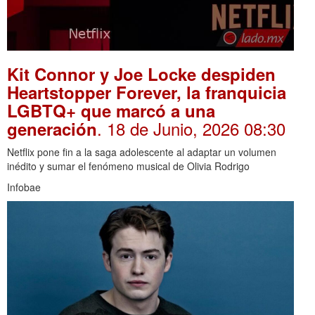
Kit Connor y Joe Locke despiden
Heartstopper Forever, la franquicia
LGBTQ+ que marcó a una
. 18 de Junio, 2026 08:30
generación
Netflix pone fin a la saga adolescente al adaptar un volumen
inédito y sumar el fenómeno musical de Olivia Rodrigo
Infobae