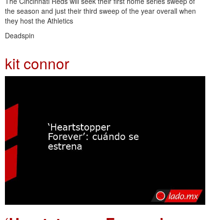
The Cincinnati Reds will seek their first home series sweep of
the season and just their third sweep of the year overall when
they host the Athletics
Deadspin
kit connor