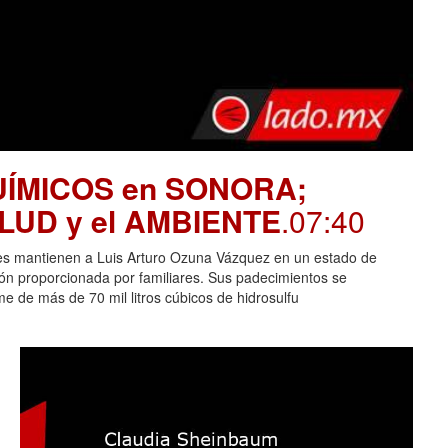
UÍMICOS en SONORA;
SALUD y el AMBIENTE
.07:40
es mantienen a Luis Arturo Ozuna Vázquez en un estado de
ción proporcionada por familiares. Sus padecimientos se
 de más de 70 mil litros cúbicos de hidrosulfu