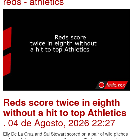
reds - athletics
Reds score twice in eighth
without a hit to top Athletics
. 04 de Agosto, 2026 22:27
Elly De La Cruz and Sal Stewart scored on a pair of wild pitches