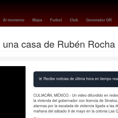
periodista celia gómez rico
Presupuesto de Egresos de la Federac
Al momento
Mapa
Futbol
Club
Generador QR
 a una casa de Rubén Rocha
🚨 Recibe noticias de última hora en tiempo real
CULIACÁN, MÉXICO.- Un video difundido en redes
la vivienda del gobernador con licencia de Sinal
alarmas por la escalada de violencia ligada a las d
mañana del sábado 9 de mayo en la colonia Las 