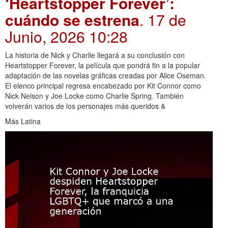
‘Heartstopper Forever’:
cuándo se estrena
. 17 de
Junio, 2026 10:28
La historia de Nick y Charlie llegará a su conclusión con
Heartstopper Forever, la película que pondrá fin a la popular
adaptación de las novelas gráficas creadas por Alice Oseman.
El elenco principal regresa encabezado por Kit Connor como
Nick Nelson y Joe Locke como Charlie Spring. También
volverán varios de los personajes más queridos &
Más Latina