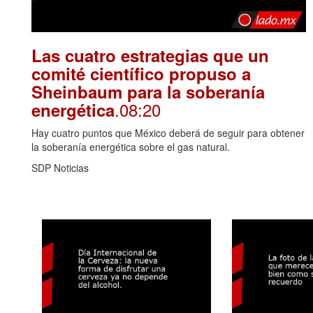
Las cuatro estrategias que un
comité científico propuso a
Sheinbaum para la soberanía
.08:20
energética
Hay cuatro puntos que México deberá de seguir para obtener
la soberanía energética sobre el gas natural.
SDP Noticias