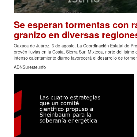
Se esperan tormentas con ra
granizo en diversas regione
Oaxaca de Juárez, 6 de agosto. La Coordinación Estatal de Pr
prevén lluvias en la Costa, Sierra Sur, Mixteca, norte del Ist
intenso calentamiento diurno favorecerá el desarrollo de torm
ADNSureste.info