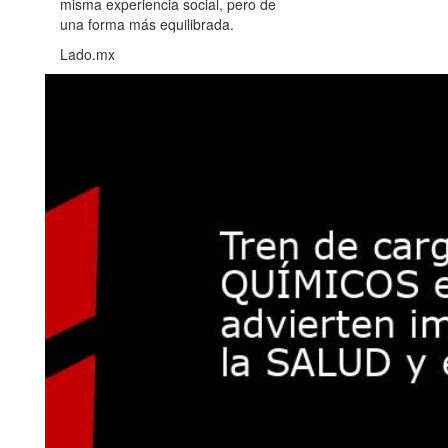
misma experiencia social, pero de
una forma más equilibrada.
Lado.mx