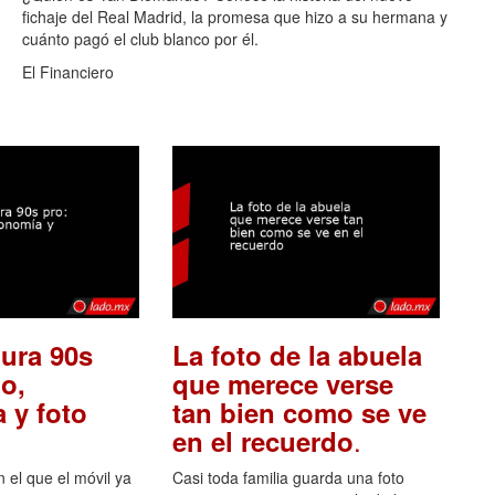
fichaje del Real Madrid, la promesa que hizo a su hermana y
cuánto pagó el club blanco por él.
El Financiero
ura 90s
La foto de la abuela
o,
que merece verse
 y foto
tan bien como se ve
.
en el recuerdo
el que el móvil ya
Casi toda familia guarda una foto