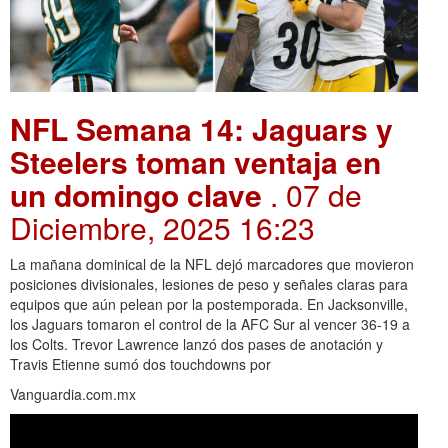
NFL Semana 14: Jaguars y
Steelers toman ventaja en
un domingo clave
. 07 de
Diciembre, 2025 16:23
La mañana dominical de la NFL dejó marcadores que movieron
posiciones divisionales, lesiones de peso y señales claras para
equipos que aún pelean por la postemporada. En Jacksonville,
los Jaguars tomaron el control de la AFC Sur al vencer 36-19 a
los Colts. Trevor Lawrence lanzó dos pases de anotación y
Travis Etienne sumó dos touchdowns por
Vanguardia.com.mx