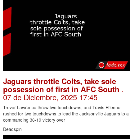
Jaguars throttle Colts, take sole
.
possession of first in AFC South
07 de Diciembre, 2025 17:45
Trevor Lawrence threw two touchdowns, and Travis Etienne
rushed for two touchdowns to lead the Jacksonville Jaguars to a
commanding 36-19 victory over
Deadspin