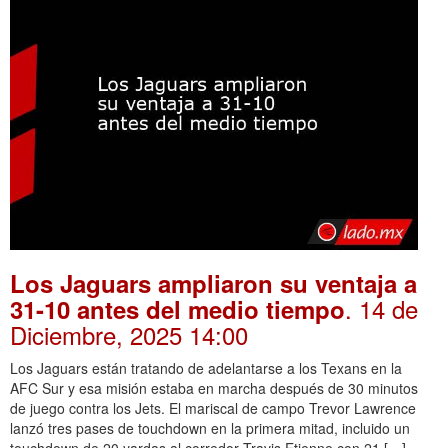
Los Jaguars ampliaron su ventaja a
. 14 de
31-10 antes del medio tiempo
Diciembre, 2025 14:00
Los Jaguars están tratando de adelantarse a los Texans en la
AFC Sur y esa misión estaba en marcha después de 30 minutos
de juego contra los Jets. El mariscal de campo Trevor Lawrence
lanzó tres pases de touchdown en la primera mitad, incluido un