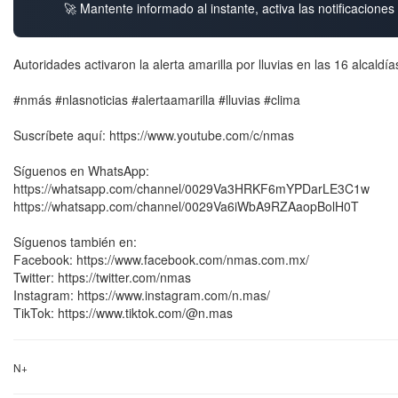
🚀 Mantente informado al instante, activa las notificacione
Autoridades activaron la alerta amarilla por lluvias en las 16 alca
#nmás #nlasnoticias #alertaamarilla #lluvias #clima
Suscríbete aquí: https://www.youtube.com/c/nmas
Síguenos en WhatsApp:
https://whatsapp.com/channel/0029Va3HRKF6mYPDarLE3C1w
https://whatsapp.com/channel/0029Va6iWbA9RZAaopBolH0T
Síguenos también en:
Facebook: https://www.facebook.com/nmas.com.mx/
Twitter: https://twitter.com/nmas
Instagram: https://www.instagram.com/n.mas/
TikTok: https://www.tiktok.com/@n.mas
N+