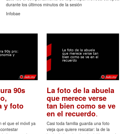
durante los últimos minutos de la sesión
Infobae
ura 90s
La foto de la abuela
o,
que merece verse
 y foto
tan bien como se ve
.
en el recuerdo
el que el móvil ya
Casi toda familia guarda una foto
 contestar
vieja que quiere rescatar: la de la