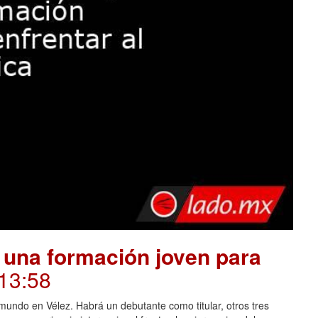
 una formación joven para
 13:58
mundo en Vélez. Habrá un debutante como titular, otros tres