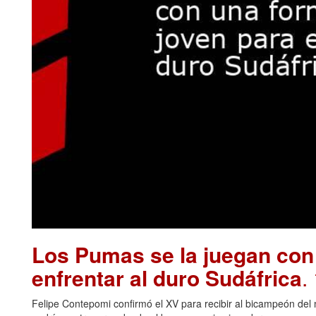
Los Pumas se la juegan con
enfrentar al duro Sudáfrica
.
Felipe Contepomi confirmó el XV para recibir al bicampeón del 