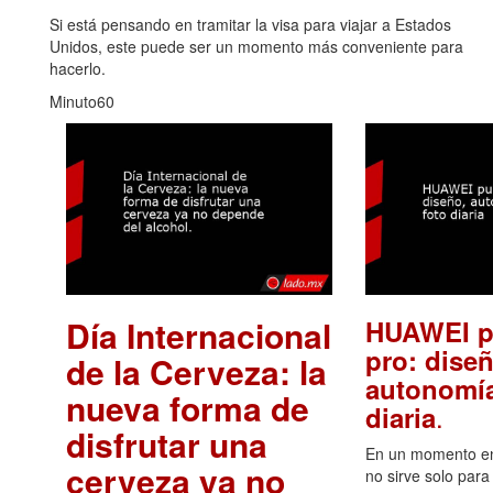
Si está pensando en tramitar la visa para viajar a Estados
Unidos, este puede ser un momento más conveniente para
hacerlo.
Minuto60
Día Internacional
HUAWEI p
pro: diseñ
de la Cerveza: la
autonomía
nueva forma de
.
diaria
disfrutar una
En un momento en 
cerveza ya no
no sirve solo para