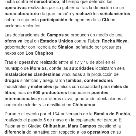
lucha contra el
narcotráfico
, al tiempo que defendió los
operativos
realizados por su gobierno tras la detección de un
narcolaboratorio
de gran tamaño y
rechazó
los
señalamientos
sobre la supuesta
participación
de agentes de la
CIA
en
acciones recientes.
Las declaraciones de
Campos
se producen en medio de una
ofensiva
legal en
Estados Unidos
contra Rubén
Rocha Moya
,
gobernador con licencia de
Sinaloa
, señalado por presuntos
nexos con
Los Chapitos
.
Tras el
operativo
realizado entre el 17 y 18 de abril en el
municipio de
Morelos
, donde las
autoridades
localizaron seis
instalaciones clandestinas
vinculadas a la producción de
drogas
sintéticas y aseguraron
tambos
,
contenedores
industriales y
materiales
químicos con capacidad para
miles de
litros
, más de
600 productores
bloquearon
puentes
internacionales
y carreteras clave, generando afectaciones al
comercio exterior y la movilidad en
Chihuahua
.
Durante el evento por el 164 aniversario de la
Batalla de Puebla
,
realizado el pasado 5 de mayo en la explanada del parque El
Palomar en Ciudad
Chihuahua
,
Maru Campos
cuestionó la
diferencia
de narrativa con respecto a los
operativos
en su