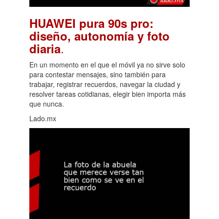
HUAWEI pura 90s pro:
diseño, autonomía y foto
.
diaria
En un momento en el que el móvil ya no sirve solo
para contestar mensajes, sino también para
trabajar, registrar recuerdos, navegar la ciudad y
resolver tareas cotidianas, elegir bien importa más
que nunca.
Lado.mx