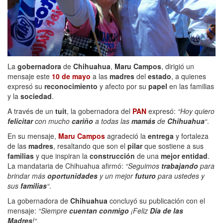
La
gobernadora
de
Chihuahua
,
Maru Campos
, dirigió un
mensaje este
10 de mayo
a las
madres
del
estado
, a quienes
expresó su
reconocimiento
y afecto por su
papel
en las familias
y la
sociedad
.
A través de un
tuit
, la gobernadora del
PAN
expresó:
“Hoy quiero
felicitar
con mucho
cariño
a todas las
mamás
de
Chihuahua
“
.
En su mensaje,
Maru Campos
agradeció la
entrega
y fortaleza
de las
madres
, resaltando que son el
pilar
que sostiene a sus
familias
y que inspiran la
construcción
de una
mejor entidad
.
La mandataria de Chihuahua afirmó:
“Seguimos
trabajando
para
brindar más
oportunidades
y un mejor
futuro
para ustedes y
sus
familias
“
.
La gobernadora de
Chihuahua
concluyó su publicación con el
mensaje:
“Siempre
cuentan conmigo
¡Feliz
Día de las
Madres
!“
.