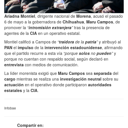
Ariadna Montiel
, dirigente nacional de
Morena
, acusó el pasado
6 de mayo a la gobernadora de
Chihuahua
,
Maru Campos
, de
promover la
“
intromisión extranjera
”
tras la presencia de
agentes de la
CIA
en un operativo estatal.
Montiel calificó a Campos de
“
traidora
de la
patria
”
y atribuyó al
PAN
el
impulso
de la
intervención estadounidense
, afirmando
que el partido recurre a esta vía
“porque
solos
no
pueden
”
y
porque no cuentan con respaldo social, según declaró en
entrevista
con medios de comunicación.
La líder morenista exigió que
Maru Campos
sea
separada
del
cargo
mientras se realiza una
investigación neutral
sobre su
actuación
en el operativo donde participaron
autoridades
estatales
y la
CIA
.
Infobae
Compartir en: