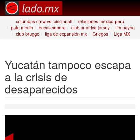
columbus crew vs. cincinnati
relaciones méxico-perú
pato merlin
becas sonora
club américa jersey
tim payne
club brugge
liga de expansión mx
Griegos
Liga MX
Yucatán tampoco escapa
a la crisis de
desaparecidos