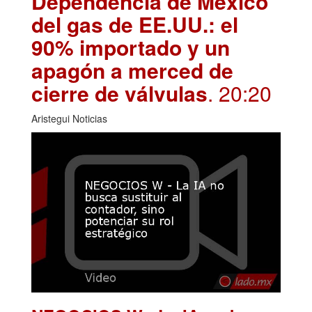
Dependencia de México
del gas de EE.UU.: el
90% importado y un
apagón a merced de
cierre de válvulas
. 20:20
Aristegui Noticias