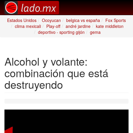
Estados Unidos
Ocoyucan
belgica vs españa
Fox Sports
clima mexicali
Play-off
andré jardine
kate middleton
deportivo - sporting gijón
gema
Alcohol y volante:
combinación que está
destruyendo