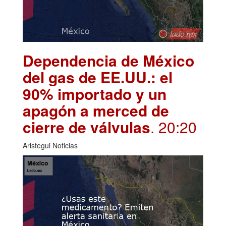
Dependencia de México
del gas de EE.UU.: el
90% importado y un
apagón a merced de
cierre de válvulas
. 20:20
Aristegui Noticias