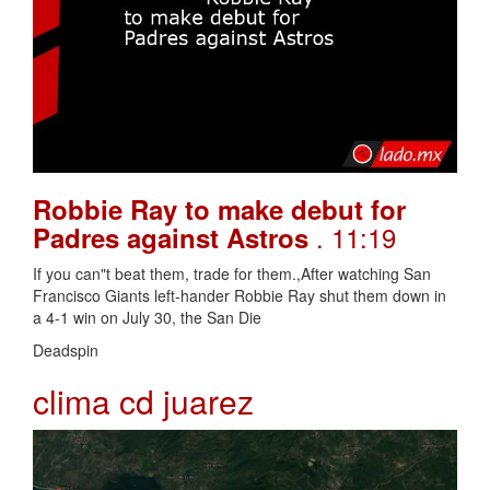
Robbie Ray to make debut for
. 11:19
Padres against Astros
If you can"t beat them, trade for them.,After watching San
Francisco Giants left-hander Robbie Ray shut them down in
a 4-1 win on July 30, the San Die
Deadspin
clima cd juarez