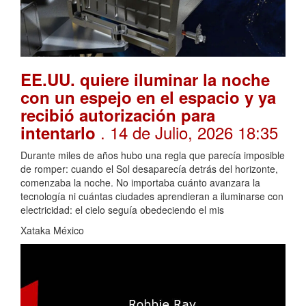
EE.UU. quiere iluminar la noche
con un espejo en el espacio y ya
recibió autorización para
. 14 de Julio, 2026 18:35
intentarlo
Durante miles de años hubo una regla que parecía imposible
de romper: cuando el Sol desaparecía detrás del horizonte,
comenzaba la noche. No importaba cuánto avanzara la
tecnología ni cuántas ciudades aprendieran a iluminarse con
electricidad: el cielo seguía obedeciendo el mis
Xataka México