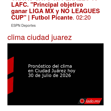
LAFC. "Principal objetivo
ganar LIGA MX y NO LEAGUES
. 02:20
CUP" | Futbol Picante
ESPN Deportes
clima ciudad juarez