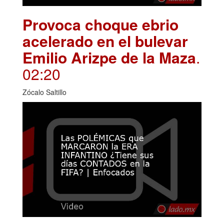
Provoca choque ebrio
acelerado en el bulevar
Emilio Arizpe de la Maza
.
02:20
Zócalo Saltillo