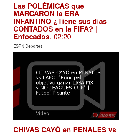
Las POLÉMICAS que
MARCARON la ERA
INFANTINO ¿Tiene sus días
CONTADOS en la FIFA? |
. 02:20
Enfocados
ESPN Deportes
CHIVAS CAYÓ en PENALES vs