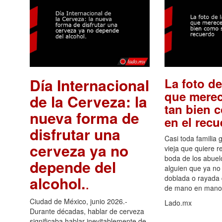
Día Internacional
La foto de
que merec
de la Cerveza: la
tan bien 
nueva forma de
en el rec
disfrutar una
Casi toda familia 
cerveza ya no
vieja que quiere re
boda de los abuelo
depende del
alguien que ya no 
alcohol.
.
doblada o rayada
de mano en mano 
Ciudad de México, junio 2026.-
Lado.mx
Durante décadas, hablar de cerveza
significaba hablar inevitablemente de