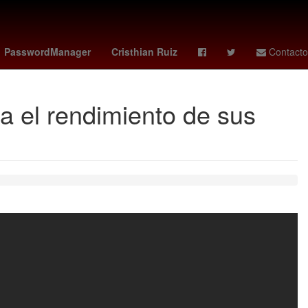
Argentina
Scotiabank
PasswordManager
Cristhian Ruiz
Contacto
 el rendimiento de sus