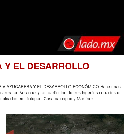
A Y EL DESARROLLO
USTRIA AZUCARERA Y EL DESARROLLO ECONÓMICO Hace unas
carera en Veracruz y, en particular, de tres ingenios cerrados en
 ubicados en Jilotepec, Cosamaloapan y Martínez