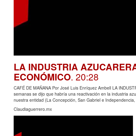
LA INDUSTRIA AZUCARER
ECONÓMICO
. 20:28
CAFÉ DE MAÑANA Por José Luis Enríquez Ambell LA IND
semanas se dijo que habría una reactivación en la industria azu
nuestra entidad (La Concepción, San Gabriel e Independencia,
Claudiaguerrero.mx