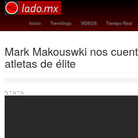
China
Calzada Zavalet
Inicio
Trendings
VIDEOS
Tiempo Real
Mark Makouswki nos cuent
atletas de élite
">
" />
" />