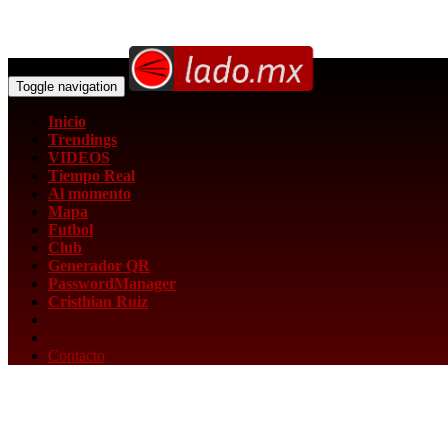
Toggle navigation
Inicio
Trendings
VIDEOS
Tiempo Real
Al momento
Mapa
Futbol
Club
Generador QR
PasswordManager
Cristhian Ruiz
Contacto