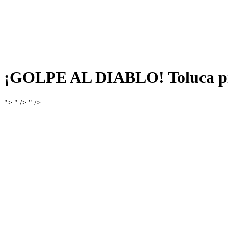
¡GOLPE AL DIABLO! Toluca pie
">
" />
" />