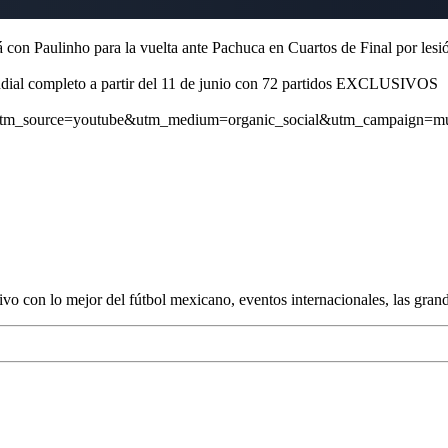
n Paulinho para la vuelta ante Pachuca en Cuartos de Final por lesión
ndial completo a partir del 11 de junio con 72 partidos EXCLUSIVOS
com/?utm_source=youtube&utm_medium=organic_social&utm_campaign
 con lo mejor del fútbol mexicano, eventos internacionales, las gran