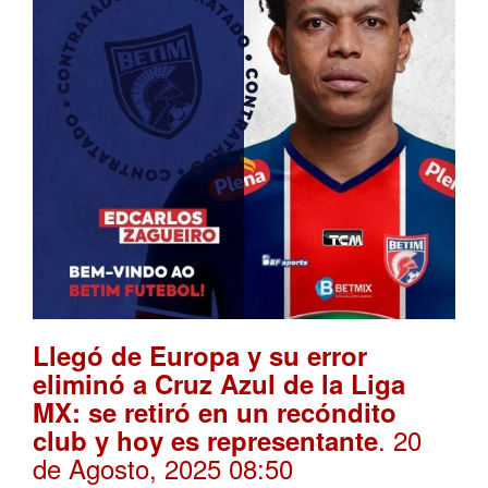
Llegó de Europa y su error
eliminó a Cruz Azul de la Liga
MX: se retiró en un recóndito
. 20
club y hoy es representante
de Agosto, 2025 08:50