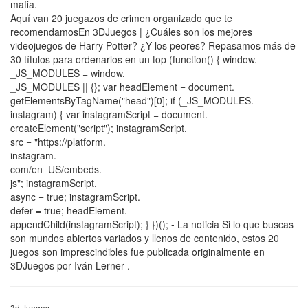
mafia.
Aquí van 20 juegazos de crimen organizado que te
recomendamosEn 3DJuegos | ¿Cuáles son los mejores
videojuegos de Harry Potter? ¿Y los peores? Repasamos más de
30 títulos para ordenarlos en un top (function() { window.
_JS_MODULES = window.
_JS_MODULES || {}; var headElement = document.
getElementsByTagName("head")[0]; if (_JS_MODULES.
instagram) { var instagramScript = document.
createElement("script"); instagramScript.
src = "https://platform.
instagram.
com/en_US/embeds.
js"; instagramScript.
async = true; instagramScript.
defer = true; headElement.
appendChild(instagramScript); } })(); - La noticia Si lo que buscas
son mundos abiertos variados y llenos de contenido, estos 20
juegos son imprescindibles fue publicada originalmente en
3DJuegos por Iván Lerner .
3d Juegos