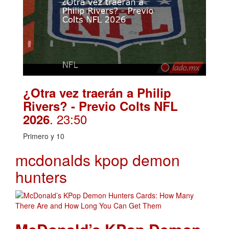
¿Otra vez traerán a Philip
Rivers? - Previo Colts NFL
. 23:50
2026
Primero y 10
mcdonalds kpop demon
hunters