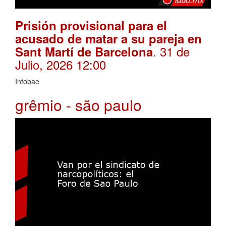
Prisión provisional para el
acusado de matar a su pareja en
. 31 de
Sant Martí de Barcelona
Julio, 2026 12:00
Infobae
grêmio - são paulo