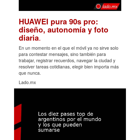
HUAWEI pura 90s pro:
diseño, autonomía y foto
.
diaria
En un momento en el que el móvil ya no sirve solo
para contestar mensajes, sino también para
trabajar, registrar recuerdos, navegar la ciudad y
resolver tareas cotidianas, elegir bien importa más
que nunca.
Lado.mx