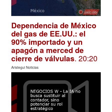
Dependencia de México
del gas de EE.UU.: el
90% importado y un
apagón a merced de
cierre de válvulas
. 20:20
Aristegui Noticias