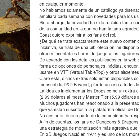
en cualquier momento.
No hablamos solamente de un catálogo ya diseñado
ampliará cada semana con novedades para los usu
Sin embargo, la novedad ha sido recibida tanto co
de la comunidad en la que no han faltado agradec
Coast quiere exprimir a los fans del rol.
¿De qué se trata exactamente este nuevo conteni
iniciativa, se trata de una biblioteca online dis
ofrecer incontables horas de juego a los jugador
De acuerdo con los detalles publicados en la web 
forma de opciones de personajes inéditas, encue
usarse en VTT (Virtual TableTop) y otros alicientes
Claro está, dichos extras sólo están disponibles c
mensual de D&D Beyond, pierde acceso a todos l
La idea es implementar los Drops como un extra e
(2,99 dólares al mes) y Master Tier (5,99 dólares 
Muchos jugadores han reaccionado a la presentaci
que ya están suscritos a la plataforma oficial de
No obstante, buena parte de la comunidad ha respo
A fin de cuentas, los fans de Dungeons & Dragons
una estrategia de monetización más agresiva que 
En 3D Juegos Nació en 1974 y es uno de los mon