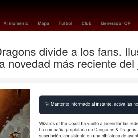
s
helinho
siete reinos
Danna Paola
lafc - guadalajara
Agave
Al momento
Mapa
Futbol
Club
Generador QR
gons divide a los fans. Ilus
a novedad más reciente del 
🚀 Mantente informado al instante, activa las n
Wizards of the Coast ha vuelto a incendiar las red
La compañía propietaria de Dungeons & Dragons h
suscripción, consistente en una biblioteca de aven