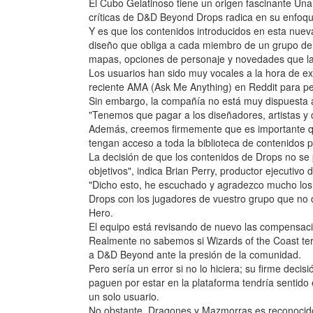
El Cubo Gelatinoso tiene un origen fascinante U
críticas de D&D Beyond Drops radica en su enfoque
Y es que los contenidos introducidos en esta nueva
diseño que obliga a cada miembro de un grupo de 
mapas, opciones de personaje y novedades que l
Los usuarios han sido muy vocales a la hora de e
reciente AMA (Ask Me Anything) en Reddit para ped
Sin embargo, la compañía no está muy dispuesta a
"Tenemos que pagar a los diseñadores, artistas y
Además, creemos firmemente que es importante que 
tengan acceso a toda la biblioteca de contenidos p
La decisión de que los contenidos de Drops no se
objetivos", indica Brian Perry, productor ejecutiv
"Dicho esto, he escuchado y agradezco mucho los c
Drops con los jugadores de vuestro grupo que no d
Hero.
El equipo está revisando de nuevo las compensaci
Realmente no sabemos si Wizards of the Coast ter
a D&D Beyond ante la presión de la comunidad.
Pero sería un error si no lo hiciera; su firme deci
paguen por estar en la plataforma tendría sentido 
un solo usuario.
No obstante, Dragones y Mazmorras es reconocido 