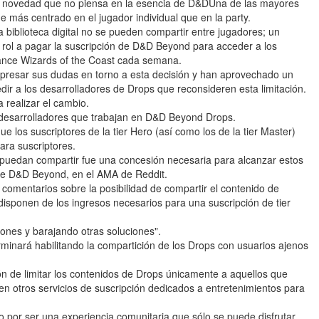
na novedad que no piensa en la esencia de D&DUna de las mayores
 más centrado en el jugador individual que en la party.
 biblioteca digital no se pueden compartir entre jugadores; un
rol a pagar la suscripción de D&D Beyond para acceder a los
ance Wizards of the Coast cada semana.
xpresar sus dudas en torno a esta decisión y han aprovechado un
ir a los desarrolladores de Drops que reconsideren esta limitación.
 realizar el cambio.
 desarrolladores que trabajan en D&D Beyond Drops.
los suscriptores de la tier Hero (así como los de la tier Master)
ara suscriptores.
 puedan compartir fue una concesión necesaria para alcanzar estos
o de D&D Beyond, en el AMA de Reddit.
omentarios sobre la posibilidad de compartir el contenido de
isponen de los ingresos necesarios para una suscripción de tier
ones y barajando otras soluciones".
minará habilitando la compartición de los Drops con usuarios ajenos
sión de limitar los contenidos de Drops únicamente a aquellos que
en otros servicios de suscripción dedicados a entretenimientos para
por ser una experiencia comunitaria que sólo se puede disfrutar