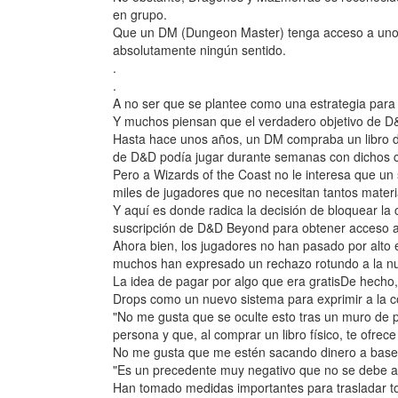
en grupo.
Que un DM (Dungeon Master) tenga acceso a unos
absolutamente ningún sentido.
.
.
A no ser que se plantee como una estrategia para
Y muchos piensan que el verdadero objetivo de D&
Hasta hace unos años, un DM compraba un libro d
de D&D podía jugar durante semanas con dichos c
Pero a Wizards of the Coast no le interesa que un 
miles de jugadores que no necesitan tantos materia
Y aquí es donde radica la decisión de bloquear la
suscripción de D&D Beyond para obtener acceso
Ahora bien, los jugadores no han pasado por alto e
muchos han expresado un rechazo rotundo a la nu
La idea de pagar por algo que era gratisDe hecho
Drops como un nuevo sistema para exprimir a la
"No me gusta que se oculte esto tras un muro de 
persona y que, al comprar un libro físico, te ofrec
No me gusta que me estén sacando dinero a base
"Es un precedente muy negativo que no se debe ap
Han tomado medidas importantes para trasladar to