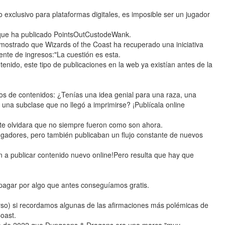
o exclusivo para plataformas digitales, es imposible ser un jugador
l que ha publicado PointsOutCustodeWank.
mostrado que Wizards of the Coast ha recuperado una iniciativa
ente de ingresos:"La cuestión es esta.
tenido, este tipo de publicaciones en la web ya existían antes de la
ntos de contenidos: ¿Tenías una idea genial para una raza, una
 una subclase que no llegó a imprimirse? ¡Publícala online
ente olvidara que no siempre fueron como son ahora.
gadores, pero también publicaban un flujo constante de nuevos
n a publicar contenido nuevo online!Pero resulta que hay que
 pagar por algo que antes conseguíamos gratis.
erso) si recordamos algunas de las afirmaciones más polémicas de
oast.