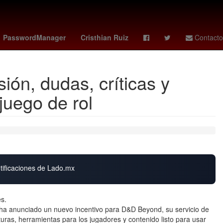
Inundación
Puebla de Zaragoza
PasswordManager
Cristhian Ruiz
Contacto
ión, dudas, críticas y
juego de rol
otificaciones de Lado.mx
es.
a anunciado un nuevo incentivo para D&D Beyond, su servicio de
turas, herramientas para los jugadores y contenido listo para usar