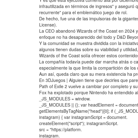
Y es que esta ejecutiva comentó allá por diciem
infrautilizada en términos de ingresos" y aseguró 
recurrente" para el emblemático juego de rol.
De hecho, fue una de las impulsoras de la gigant
License).
La CEO abandonó Wizards of the Coast en 2024 y 
enfoque no ha desaparecido del todo y D&D Beyon
Y la comunidad se muestra dividida con la iniciat
algunos tienen dudas sobre su viabilidad y utilid
Wizards of the Coast solía ofrecer estos contenido
La compañía todavía puede dar marcha atrás o c
especialmente la que limita la compartición de los
Aun así, queda claro que su mera existencia ha pr
En 3DJuegos | Alguien tiene que decirles que pare
Path of Exile 2 vuelve a cambiar por completo y
Fox ha explotado porque Nintendo ha entendido alg
_JS_MODULES = window.
_JS_MODULES || {}; var headElement = document
getElementsByTagName("head")[0]; if (_JS_MOD
instagram) { var instagramScript = document.
createElement("script"); instagramScript.
src = "https://platform.
instagram.