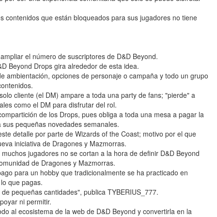
 contenidos que están bloqueados para sus jugadores no tiene
 ampliar el número de suscriptores de D&D Beyond.
D Beyond Drops gira alrededor de esta idea.
e ambientación, opciones de personaje o campaña y todo un grupo
ontenidos.
solo cliente (el DM) ampare a toda una party de fans; "pierde" a
les como el DM para disfrutar del rol.
 compartición de los Drops, pues obliga a toda una mesa a pagar la
 a sus pequeñas novedades semanales.
ste detalle por parte de Wizards of the Coast; motivo por el que
eva iniciativa de Dragones y Mazmorras.
, muchos jugadores no se cortan a la hora de definir D&D Beyond
 comunidad de Dragones y Mazmorras.
pago para un hobby que tradicionalmente se ha practicado en
e lo que pagas.
 de pequeñas cantidades", publica TYBERIUS_777.
oyar ni permitir.
do al ecosistema de la web de D&D Beyond y convertirla en la