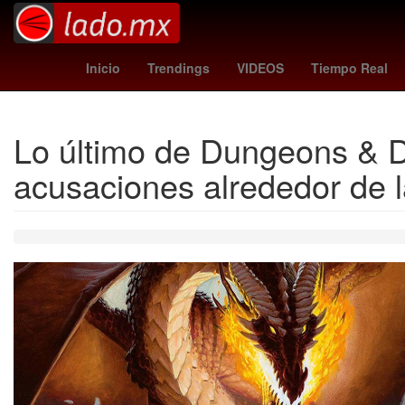
27 de marzo
Nueva York
chuva
Inicio
Trendings
VIDEOS
Tiempo Real
Lo último de Dungeons & Dra
acusaciones alrededor de l