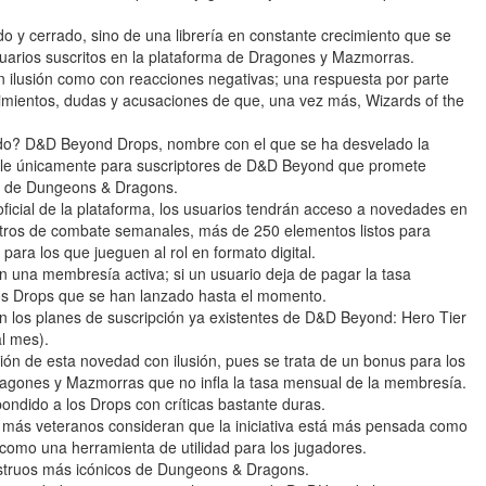
 y cerrado, sino de una librería en constante crecimiento que se
arios suscritos en la plataforma de Dragones y Mazmorras.
n ilusión como con reacciones negativas; una respuesta por parte
imientos, dudas y acusaciones de que, una vez más, Wizards of the
do? D&D Beyond Drops, nombre con el que se ha desvelado la
ponible únicamente para suscriptores de D&D Beyond que promete
es de Dungeons & Dragons.
oficial de la plataforma, los usuarios tendrán acceso a novedades en
ntros de combate semanales, más de 250 elementos listos para
 para los que jueguen al rol en formato digital.
on una membresía activa; si un usuario deja de pagar la tasa
os Drops que se han lanzado hasta el momento.
n los planes de suscripción ya existentes de D&D Beyond: Hero Tier
al mes).
ón de esta novedad con ilusión, pues se trata de un bonus para los
 Dragones y Mazmorras que no infla la tasa mensual de la membresía.
ndido a los Drops con críticas bastante duras.
 más veteranos consideran que la iniciativa está más pensada como
como una herramienta de utilidad para los jugadores.
struos más icónicos de Dungeons & Dragons.