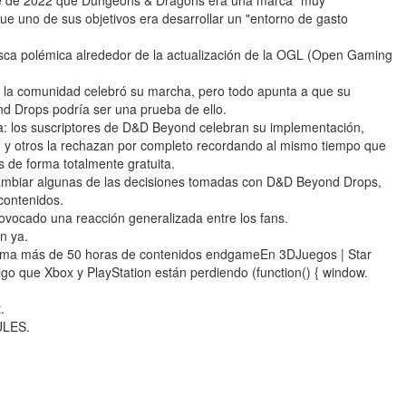
bre de 2022 que Dungeons & Dragons era una marca "muy
que uno de sus objetivos era desarrollar un "entorno de gasto
esca polémica alrededor de la actualización de la OGL (Open Gaming
la comunidad celebró su marcha, pero todo apunta a que su
d Drops podría ser una prueba de ello.
iva: los suscriptores de D&D Beyond celebran su implementación,
ad, y otros la rechazan por completo recordando al mismo tiempo que
s de forma totalmente gratuita.
ambiar algunas de las decisiones tomadas con D&D Beyond Drops,
 contenidos.
ovocado una reacción generalizada entre los fans.
n ya.
 suma más de 50 horas de contenidos endgameEn 3DJuegos | Star
o que Xbox y PlayStation están perdiendo (function() { window.
.
ULES.