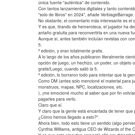
única fuente "auténtica" de contenido.
Con tantos lanzamientos digitales y tanto contenid
"solo de libros" en 2024", añade VerbiageBarrage.
No obstante, el comentario más interesante es e
Y es que, tirando de hemeroteca, el jugador ha de
antaño gratuita para reconvertirla en una nueva fu
Aunque sí, antes también incluían revistas con con
5.
ª edición, y eran totalmente gratis.
A lo largo de los años publicaron literalmente cie
opción de juego, un hechizo, un poder, un objeto o
gratis!Luego, cuando salió la 5.
ª edición, lo borraron todo para intentar que la g
Como DM (antes solo mencioné el material para ju
monstruos, mapas, NPC, localizaciones, etc.
), ¡me emocioné mucho al saber que por fin volvía
pagarles para verlo.
Claro que sí.
Y claro que la gente está encantada de tener que
¿Cómo hemos llegado a esto?".
Ahora bien, todo esto tiene un sentido (algo perv
Cynthia Williams, antigua CEO de Wizards of the C