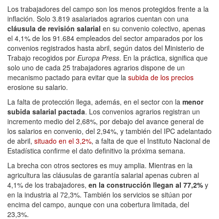
Los trabajadores del campo son los menos protegidos frente a la
inflación. Solo 3.819 asalariados agrarios cuentan con una
cláusula de revisión salarial
en su convenio colectivo, apenas
el 4,1% de los 91.684 empleados del sector amparados por los
convenios registrados hasta abril, según datos del Ministerio de
Trabajo recogidos por
Europa Press
. En la práctica, significa que
solo uno de cada 25 trabajadores agrarios dispone de un
mecanismo pactado para evitar que la
subida de los precios
erosione su salario.
La falta de protección llega, además, en el sector con la
menor
subida salarial pactada
. Los convenios agrarios registran un
incremento medio del 2,68%, por debajo del avance general de
los salarios en convenio, del 2,94%, y también del IPC adelantado
de abril,
situado en el 3,2%
, a falta de que el Instituto Nacional de
Estadística confirme el dato definitivo la próxima semana.
La brecha con otros sectores es muy amplia. Mientras en la
agricultura las cláusulas de garantía salarial apenas cubren al
4,1% de los trabajadores,
en la construcción llegan al 77,2%
y
en la industria al 72,3%. También los servicios se sitúan por
encima del campo, aunque con una cobertura limitada, del
23,3%.