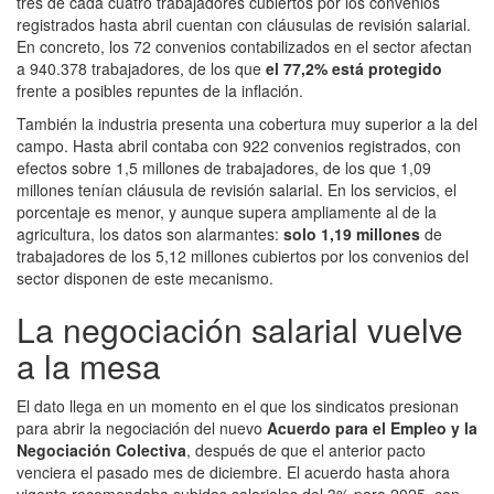
tres de cada cuatro trabajadores cubiertos por los convenios
registrados hasta abril cuentan con cláusulas de revisión salarial.
En concreto, los 72 convenios contabilizados en el sector afectan
a 940.378 trabajadores, de los que
el 77,2% está protegido
frente a posibles repuntes de la inflación.
También la industria presenta una cobertura muy superior a la del
campo. Hasta abril contaba con 922 convenios registrados, con
efectos sobre 1,5 millones de trabajadores, de los que 1,09
millones tenían cláusula de revisión salarial. En los servicios, el
porcentaje es menor, y aunque supera ampliamente al de la
agricultura, los datos son alarmantes:
solo 1,19 millones
de
trabajadores de los 5,12 millones cubiertos por los convenios del
sector disponen de este mecanismo.
La negociación salarial vuelve
a la mesa
El dato llega en un momento en el que los sindicatos presionan
para abrir la negociación del nuevo
Acuerdo para el Empleo y la
Negociación Colectiva
, después de que el anterior pacto
venciera el pasado mes de diciembre. El acuerdo hasta ahora
vigente recomendaba subidas salariales del 3% para 2025, con