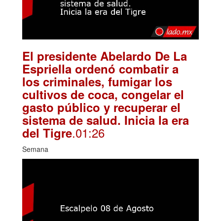
El presidente Abelardo De La
Espriella ordenó combatir a
los criminales, fumigar los
cultivos de coca, congelar el
gasto público y recuperar el
sistema de salud. Inicia la era
.01:26
del Tigre
Semana