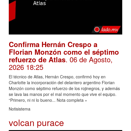
Confirma Hernán Crespo a
Florian Monzón como el séptimo
. 06 de Agosto,
refuerzo de Atlas
2026 18:25
El técnico de Atlas, Hernán Crespo, confirmó hoy en
Charlotte la incorporación del delantero argentino Florian
Monzón como séptimo refuerzo de los rojinegros, y además
se lava las manos por el mal momento que vive el equipo.
“Primero, ni ni lo bueno... Nota completa »
Notisistema
volcan purace