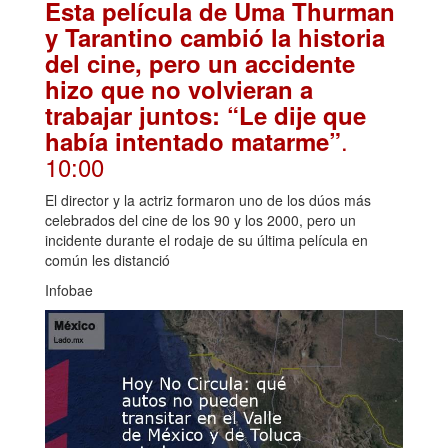
Esta película de Uma Thurman
y Tarantino cambió la historia
del cine, pero un accidente
hizo que no volvieran a
trabajar juntos: “Le dije que
.
había intentado matarme”
10:00
El director y la actriz formaron uno de los dúos más
celebrados del cine de los 90 y los 2000, pero un
incidente durante el rodaje de su última película en
común les distanció
Infobae