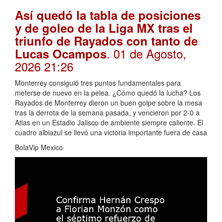
Así quedó la tabla de posiciones
y de goleo de la Liga MX tras el
triunfo de Rayados con tanto de
. 01 de Agosto,
Lucas Ocampos
2026 21:26
Monterrey consiguió tres puntos fundamentales para
meterse de nuevo en la pelea. ¿Cómo quedó la lucha? Los
Rayados de Monterrey dieron un buen golpe sobre la mesa
tras la derrota de la semana pasada, y vencieron por 2-0 a
Atlas en un Estadio Jalisco de ambiente siempre caliente. El
cuadro albiazul se llevó una victoria importante fuera de casa
BolaVip Mexico