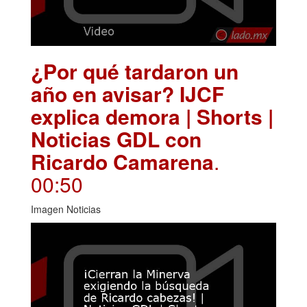
¿Por qué tardaron un
año en avisar? IJCF
explica demora | Shorts |
Noticias GDL con
Ricardo Camarena
.
00:50
Imagen Noticias