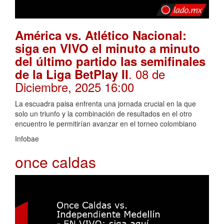
América vs. Atlético Nacional:
siga en VIVO el minuto a minuto
del último partido las semifinales
. 08 de
de la Liga BetPlay II
Diciembre, 2025 16:00
La escuadra paisa enfrenta una jornada crucial en la que
solo un triunfo y la combinación de resultados en el otro
encuentro le permitirían avanzar en el torneo colombiano
Infobae
once caldas