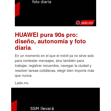
HUAWEI pura 90s pro:
diseño, autonomía y foto
.
diaria
En un momento en el que el móvil ya no sirve solo
para contestar mensajes, sino también para
trabajar, registrar recuerdos, navegar la ciudad y
resolver tareas cotidianas, elegir bien importa más
que nunca.
Lado.mx