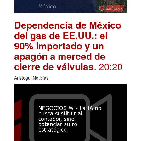
Dependencia de México
del gas de EE.UU.: el
90% importado y un
apagón a merced de
cierre de válvulas
. 20:20
Aristegui Noticias