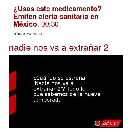
¿Usas este medicamento?
Emiten alerta sanitaria en
. 00:30
México
Grupo Fórmula
nadie nos va a extrañar 2