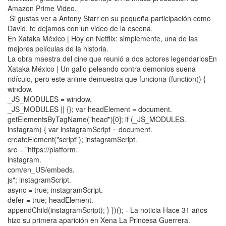
Amazon Prime Video.
Si gustas ver a Antony Starr en su pequeña participación como
David, te dejamos con un video de la escena.
En Xataka México | Hoy en Netflix: simplemente, una de las
mejores películas de la historia.
La obra maestra del cine que reunió a dos actores legendariosEn
Xataka México | Un gallo peleando contra demonios suena
ridículo, pero este anime demuestra que funciona (function() {
window.
_JS_MODULES = window.
_JS_MODULES || {}; var headElement = document.
getElementsByTagName("head")[0]; if (_JS_MODULES.
instagram) { var instagramScript = document.
createElement("script"); instagramScript.
src = "https://platform.
instagram.
com/en_US/embeds.
js"; instagramScript.
async = true; instagramScript.
defer = true; headElement.
appendChild(instagramScript); } })(); - La noticia Hace 31 años
hizo su primera aparición en Xena La Princesa Guerrera.