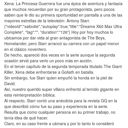
Xena: La Princesa Guerrera fue una épica de aventura y fantasía
que muchos recuerdan por su gran protagonista, pero pocos
saben que le dio su primera oportunidad en pantalla a una de las
mayores estrellas de la televisión: Antony Starr.
{"videoId":"xa6x4te","autoplay":true,"title":"Dreame X60 Max Ultra
Complete", "tag":"", "duration":"126"} Hoy por hoy muchos lo
ubicamos por dar vida al gran antagonista de The Boys,
Homelander, pero Starr arrancó su carrera con un papel menor
en el clásico noventero.
De hecho, apareció dos veces en la serie aunque la segunda
ocasión sirvió para verlo un poco más en acción.
En el tercer capítulo de la segunda temporada titulado The Giant
Killer, Xena debe enfrentarse a Goliath en batalla.
Sin embargo, fue Starr quien empuñó la honda en la piel de
David.
Así, nuestro querido super villano enfrentó al temido gigante en
esta reinterpretación bíblica.
Al respecto, Starr contó una anécdota para la revista GQ en la
que describió cómo fue su paso y experiencia en la serie.
Resulta que como cualquier persona en su primer trabajo, no
tenía idea de qué hacer.
Claro, en su caso frente a cámara y por lo tanto lo consideró