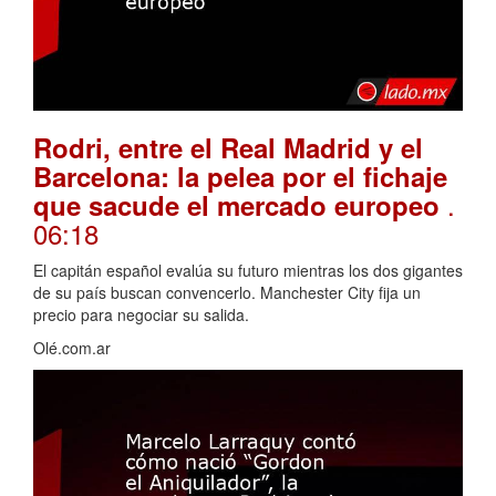
Rodri, entre el Real Madrid y el
Barcelona: la pelea por el fichaje
.
que sacude el mercado europeo
06:18
El capitán español evalúa su futuro mientras los dos gigantes
de su país buscan convencerlo. Manchester City fija un
precio para negociar su salida.
Olé.com.ar