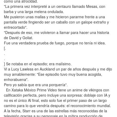
como una atrocidad.
"La primera vez interpreté a un centauro llamado Mesas, con
barba y una larga melena ondulada.
Me pusieron unas mallas y me hicieron pararme frente a una
pantalla verde fingiendo ser un caballo con un galope extraño y
entrecortado".
"Después de eso, me volvieron a llamar para hacer una historia
de David y Goliat.
Fue una verdadera prueba de fuego, porque no tenía ni idea.
[.
.
.
] Se notaba en el episodio; era malísimo.
Vi a Lucy Lawless en Auckland un par de años después y me dijo
muy amablemente: "Ese episodio tuvo muy buena acogida,
enhorabuena".
Pero yo sabía que era una porquería".
En Xataka México Prime Video tiene un anime de vikingos con
calificación perfecta, pero incluye una sorpresa: doblaje con IA y
no es el único Al final, esto solo fue el primer paso de un largo
camino para lo que vendría después: el reconocimiento mundial.
A la fecha, Starr es una de las estrellas más reconocidas de la
televisión gracias a su personaje en la mítica producción de