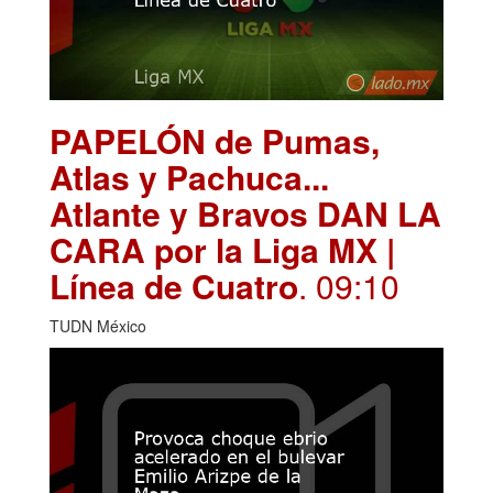
PAPELÓN de Pumas,
Atlas y Pachuca...
Atlante y Bravos DAN LA
CARA por la Liga MX |
Línea de Cuatro
. 09:10
TUDN México