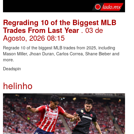
Regrading 10 of the Biggest MLB
. 03 de
Trades From Last Year
Agosto, 2026 08:15
Regrade 10 of the biggest MLB trades from 2025, including
Mason Miller, Jhoan Duran, Carlos Correa, Shane Bieber and
more.
Deadspin
helinho