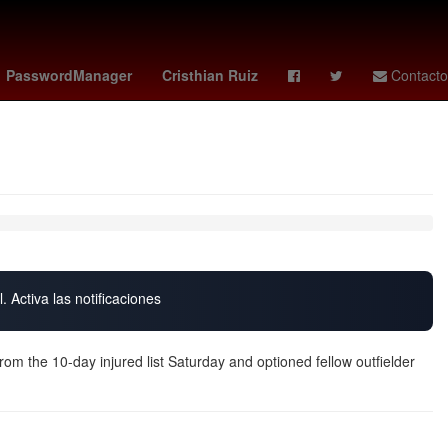
- américa
Rusia
Lothar Matthäus
PasswordManager
Cristhian Ruiz
Contacto
. Activa las notificaciones
om the 10-day injured list Saturday and optioned fellow outfielder