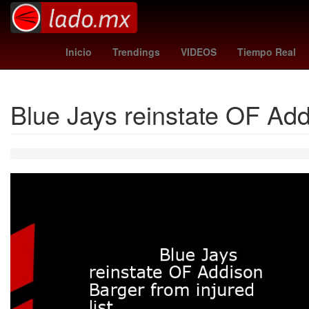
federico viñas
Licencia
La ment
Inicio
Trendings
VIDEOS
Tiempo Real
Blue Jays reinstate OF Addi