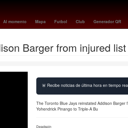
ira
27 de marzo
2024
Nueva York
bouanga
real cartagena 
Al momento
Mapa
Futbol
Club
Generador QR
son Barger from injured list
🚨 Recibe noticias de última hora en tiempo real
The Toronto Blue Jays reinstated Addison Barger fr
Yohendrick Pinango to Triple-A Bu
Deadspin