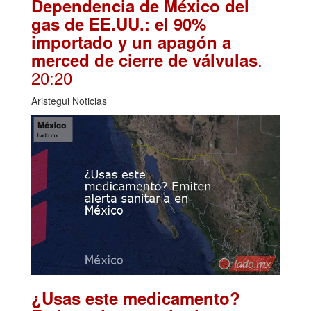
Dependencia de México del
gas de EE.UU.: el 90%
importado y un apagón a
.
merced de cierre de válvulas
20:20
Aristegui Noticias
¿Usas este medicamento?