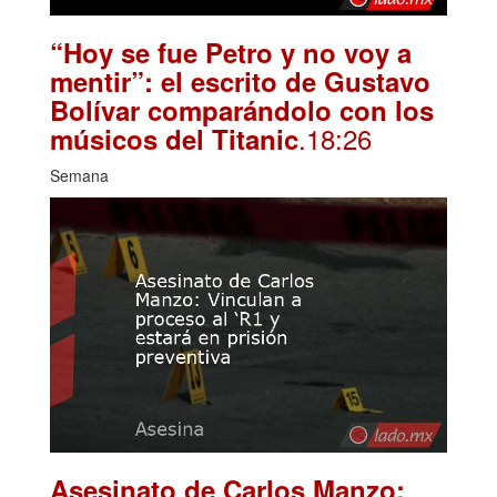
“Hoy se fue Petro y no voy a
mentir”: el escrito de Gustavo
Bolívar comparándolo con los
.18:26
músicos del Titanic
Semana
Asesinato de Carlos Manzo: