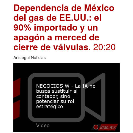
Dependencia de México
del gas de EE.UU.: el
90% importado y un
apagón a merced de
cierre de válvulas
. 20:20
Aristegui Noticias