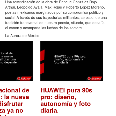
Una reivindicación de la obra de Enrique González Rojo
Arthur, Leopoldo Ayala, Max Rojas y Roberto López Moreno,
poetas mexicanos marginados por su compromiso político y
social. A través de sus trayectorias militantes, se esconde una
tradición transversal de nuestra poesía, situada, que desafía
el canon y acompaña las luchas de los sectore
La Aurora de México
acional de
HUAWEI pura 90s
: la nueva
pro: diseño,
isfrutar
autonomía y foto
.
za ya no
diaria