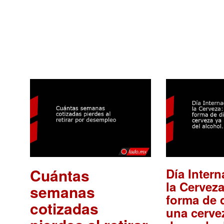
Cuántas
Día Intern
la Cerveza
semanas
forma de d
cotizadas
una cerve