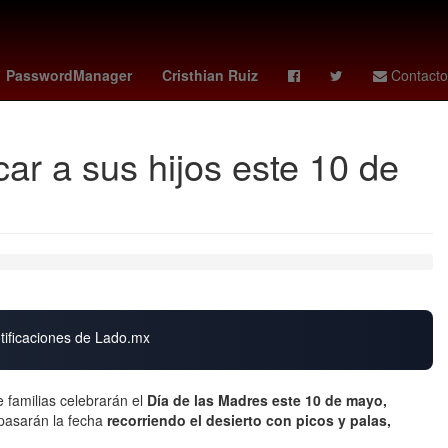
s - astros
Nuevo León
Rosario
HBO
PasswordManager
Cristhian Ruiz
Contacto
car a sus hijos este 10 de
otificaciones de Lado.mx
 familias celebrarán el
Día de las Madres este 10 de mayo,
pasarán la fecha
recorriendo el desierto con picos y palas,