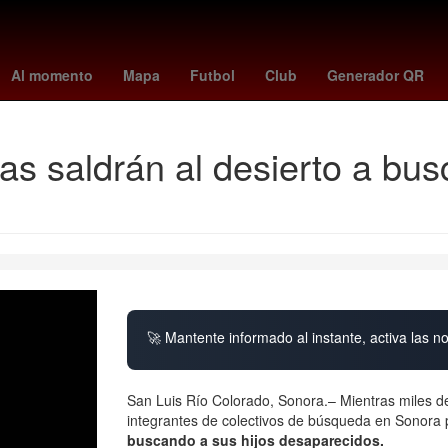
26
China
dmax mexico
27 de marzo
Juventus de Turín
padre
Al momento
Mapa
Futbol
Club
Generador QR
las saldrán al desierto a bus
🚀 Mantente informado al instante, activa las n
San Luis Río Colorado, Sonora.– Mientras miles de
integrantes de colectivos de búsqueda en Sonora 
buscando a sus hijos desaparecidos.