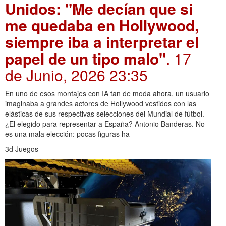
Unidos: "Me decían que si
me quedaba en Hollywood,
siempre iba a interpretar el
papel de un tipo malo"
. 17
de Junio, 2026 23:35
En uno de esos montajes con IA tan de moda ahora, un usuario
imaginaba a grandes actores de Hollywood vestidos con las
elásticas de sus respectivas selecciones del Mundial de fútbol.
¿El elegido para representar a España? Antonio Banderas. No
es una mala elección: pocas figuras ha
3d Juegos