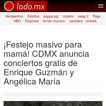
Tog
nav
Henipavirus
Estética
peppa pig
rockets
swag 2
Pago
HBO
Empresa
florian monzon
cavaliers - rockets
¡Festejo masivo para
mamá! CDMX anuncia
conciertos gratis de
Enrique Guzmán y
Angélica María