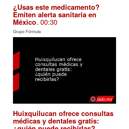
¿Usas este medicamento?
Emiten alerta sanitaria en
. 00:30
México
Grupo Fórmula
Huixquilucan ofrece consultas
médicas y dentales gratis:
.
¿quién puede recibirlas?