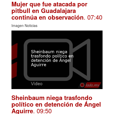
Mujer que fue atacada por
pitbull en Guadalajara
. 07:40
continúa en observación
Imagen Noticias
Sheinbaum niega trasfondo
político en detención de Ángel
. 09:50
Aguirre