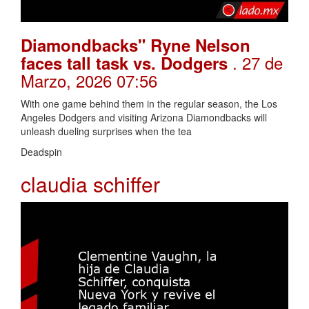
Diamondbacks" Ryne Nelson
. 27 de
faces tall task vs. Dodgers
Marzo, 2026 07:56
With one game behind them in the regular season, the Los
Angeles Dodgers and visiting Arizona Diamondbacks will
unleash dueling surprises when the tea
Deadspin
claudia schiffer