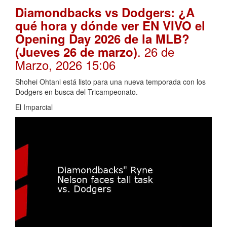
Diamondbacks vs Dodgers: ¿A
qué hora y dónde ver EN VIVO el
Opening Day 2026 de la MLB?
. 26 de
(Jueves 26 de marzo)
Marzo, 2026 15:06
Shohei Ohtani está listo para una nueva temporada con los
Dodgers en busca del Tricampeonato.
El Imparcial