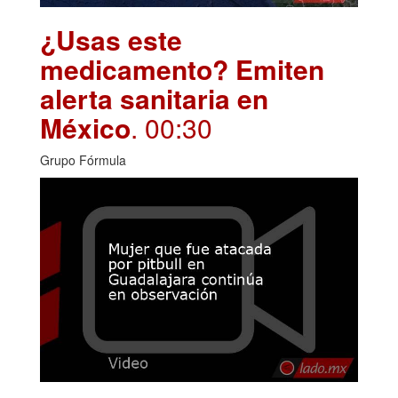
¿Usas este
medicamento? Emiten
alerta sanitaria en
México
. 00:30
Grupo Fórmula