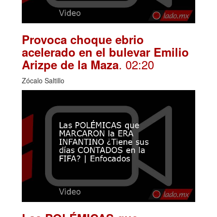
Provoca choque ebrio
acelerado en el bulevar Emilio
. 02:20
Arizpe de la Maza
Zócalo Saltillo