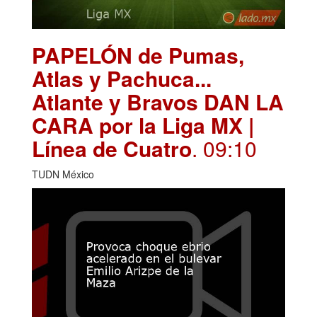
PAPELÓN de Pumas,
Atlas y Pachuca...
Atlante y Bravos DAN LA
CARA por la Liga MX |
Línea de Cuatro
. 09:10
TUDN México