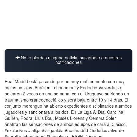
📢 No te pierdas ninguna noticia, suscríbete a nuestras
notificaciones
Real Madrid está pasando por un muy mal momento con muy
malas noticias. Aurélien Tchouaméni y Federico Valverde se
pelearon 2 veces en una semana, con el Uruguayo sufriendo un
traumatismo craneoencefálico y será baja entre 10 y 14 días. El
conjunto merengue ha abierto expedientes disciplinarios a ambos
jugadores y sancionará a los dos. En La Liga Al Día, Carolina
Guillén, Rodra, Lluis Bou, Moisés Llorens y Gemma Soler
analizan las sensaciones de ambos equipos de cara al Clásico.
#exclusivos #laliga #laligaaldia #realmadrid #federicovalverde
#aurelientchouameni #barcelona | ESPN Deportes