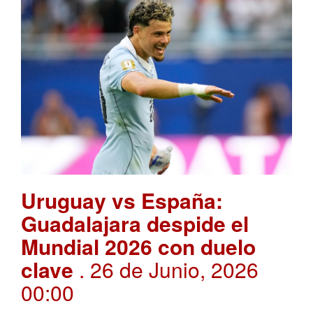
Uruguay vs España:
Guadalajara despide el
Mundial 2026 con duelo
clave
. 26 de Junio, 2026
00:00