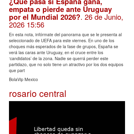
¿Qué pasa si España gana,
empata o pierde ante Uruguay
. 26 de Junio,
por el Mundial 2026?
2026 15:56
En esta nota, infórmate del panorama que se le presenta al
seleccionado de UEFA para este viernes. En uno de los
choques más esperados de la fase de grupos, España se
verá las caras ante Uruguay, en el cruce entre los
‘candidatos’ de la zona. Nadie se querrá perder este
partidazo, que no solo tiene un atractivo por los dos equipos
que part
BolaVip Mexico
rosario central