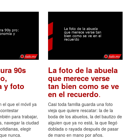
ura 90s
La foto de la abuela
o,
que merece verse
 y foto
tan bien como se ve
.
en el recuerdo
el que el móvil ya
Casi toda familia guarda una foto
 contestar
vieja que quiere rescatar: la de la
mbién para trabajar,
boda de los abuelos, la del bautizo de
s, navegar la ciudad
alguien que ya no está, la que llegó
otidianas, elegir
doblada o rayada después de pasar
 que nunca.
de mano en mano por años.