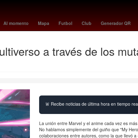
cias Similares
El infierno
santos vs ucv
Jonatan Maidana
Jos
Al momento
Mapa
Futbol
Club
Generador QR
ltiverso a través de los mut
🚨 Recibe noticias de última hora en tiempo real
La unión entre Marvel y el anime cada vez es más
No hablamos simplemente del guiño que "My Hero 
colaboraciones entre autores, como la que llevó