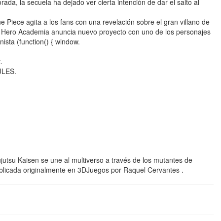
da, la secuela ha dejado ver cierta intención de dar el salto al
 Piece agita a los fans con una revelación sobre el gran villano de
 Hero Academia anuncia nuevo proyecto con uno de los personajes
sta (function() { window.
.
ULES.
Jujutsu Kaisen se une al multiverso a través de los mutantes de
blicada originalmente en 3DJuegos por Raquel Cervantes .