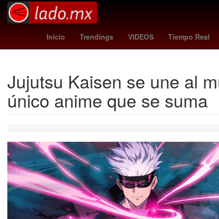
Cohete
orioles - angels
Matt Damon
Farma
Inicio
Trendings
VIDEOS
Tiempo Real
Jujutsu Kaisen se une al mu
único anime que se suma