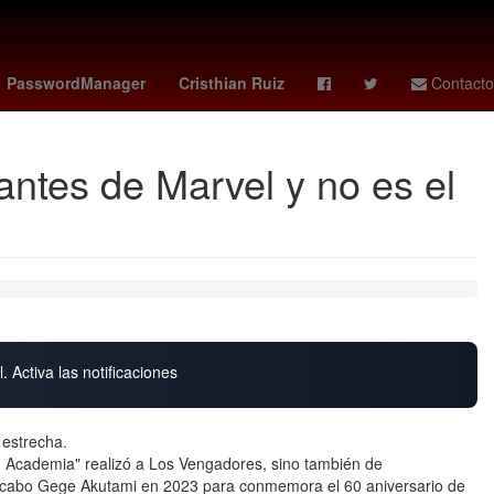
efina Vázquez Mota
Gabriel Quadri
4 de abril
PasswordManager
Cristhian Ruiz
Contacto
antes de Marvel y no es el
. Activa las notificaciones
 estrecha.
Academia" realizó a Los Vengadores, sino también de
 a cabo Gege Akutami en 2023 para conmemora el 60 aniversario de