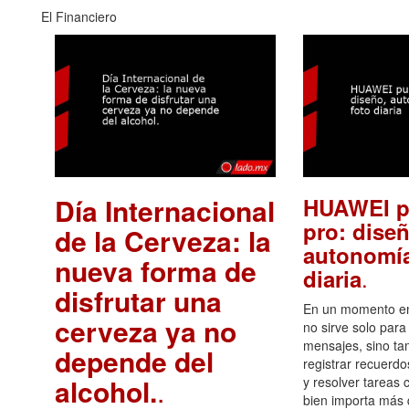
El Financiero
Día Internacional
HUAWEI p
pro: diseñ
de la Cerveza: la
autonomía
nueva forma de
.
diaria
disfrutar una
En un momento en 
cerveza ya no
no sirve solo para
mensajes, sino ta
depende del
registrar recuerdo
alcohol.
.
y resolver tareas c
bien importa más