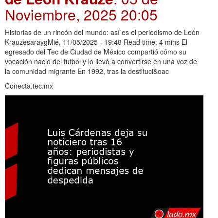
Noviembre, 2025 20:05
Historias de un rincón del mundo: así es el periodismo de León
KrauzesaraygMié, 11/05/2025 - 19:48 Read time: 4 mins El
egresado del Tec de Ciudad de México compartió cómo su
vocación nació del futbol y lo llevó a convertirse en una voz de
la comunidad migrante En 1992, tras la destituci&oac
Conecta.tec.mx