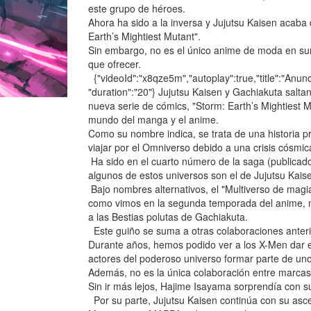
este grupo de héroes.
Ahora ha sido a la inversa y Jujutsu Kaisen acaba 
Earth’s Mightiest Mutant".
Sin embargo, no es el único anime de moda en su
que ofrecer.
{"videoId":"x8qze5m","autoplay":true,"title":"Anun
"duration":"20"} Jujutsu Kaisen y Gachiakuta salt
nueva serie de cómics, "Storm: Earth’s Mightiest 
mundo del manga y el anime.
Como su nombre indica, se trata de una historia p
viajar por el Omniverso debido a una crisis cósmic
Ha sido en el cuarto número de la saga (public
algunos de estos universos son el de Jujutsu Kais
Bajo nombres alternativos, el "Multiverso de magia
como vimos en la segunda temporada del anime, mi
a las Bestias polutas de Gachiakuta.
Este guiño se suma a otras colaboraciones anteri
Durante años, hemos podido ver a los X-Men dar el
actores del poderoso universo formar parte de un
Además, no es la única colaboración entre marcas
Sin ir más lejos, Hajime Isayama sorprendía con su
Por su parte, Jujutsu Kaisen continúa con su asce