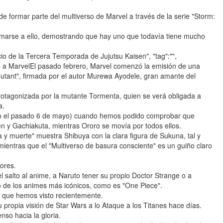
de formar parte del multiverso de Marvel a través de la serie "Storm:
marse a ello, demostrando que hay uno que todavía tiene mucho
cio de la Tercera Temporada de Jujutsu Kaisen", "tag":"",
an a MarvelEl pasado febrero, Marvel comenzó la emisión de una
Mutant", firmada por el autor Murewa Ayodele, gran amante del
rotagonizada por la mutante Tormenta, quien se verá obligada a
a.
ado el pasado 6 de mayo) cuando hemos podido comprobar que
en y Gachiakuta, mientras Ororo se movía por todos ellos.
 y muerte" muestra Shibuya con la clara figura de Sukuna, tal y
entras que el "Multiverso de basura consciente" es un guiño claro
ores.
 salto al anime, a Naruto tener su propio Doctor Strange o a
o de los animes más icónicos, como es "One Piece".
 que hemos visto recientemente.
 propia visión de Star Wars a lo Ataque a los Titanes hace días.
nso hacia la gloria.