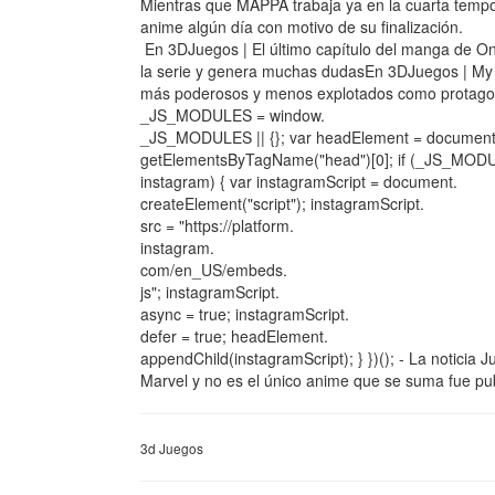
Mientras que MAPPA trabaja ya en la cuarta tempora
anime algún día con motivo de su finalización.
En 3DJuegos | El último capítulo del manga de One
la serie y genera muchas dudasEn 3DJuegos | My
más poderosos y menos explotados como protagoni
_JS_MODULES = window.
_JS_MODULES || {}; var headElement = document
getElementsByTagName("head")[0]; if (_JS_MOD
instagram) { var instagramScript = document.
createElement("script"); instagramScript.
src = "https://platform.
instagram.
com/en_US/embeds.
js"; instagramScript.
async = true; instagramScript.
defer = true; headElement.
appendChild(instagramScript); } })(); - La noticia 
Marvel y no es el único anime que se suma fue pu
3d Juegos