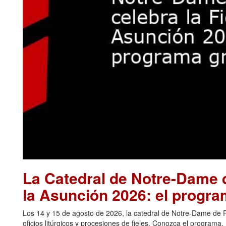
La Catedral de Notre-Dame d
la Asunción 2026: el progra
Los 14 y 15 de agosto de 2026, la catedral de Notre-Dame de Pa
oficios litúrgicos y procesiones de fieles. Conozca el programa.