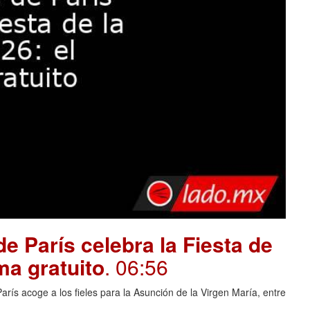
e París celebra la Fiesta de
ma gratuito
. 06:56
rís acoge a los fieles para la Asunción de la Virgen María, entre