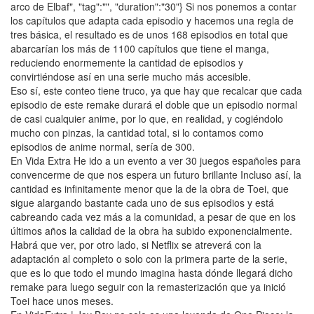
arco de Elbaf", "tag":"", "duration":"30"} Si nos ponemos a contar
los capítulos que adapta cada episodio y hacemos una regla de
tres básica, el resultado es de unos 168 episodios en total que
abarcarían los más de 1100 capítulos que tiene el manga,
reduciendo enormemente la cantidad de episodios y
convirtiéndose así en una serie mucho más accesible.
Eso sí, este conteo tiene truco, ya que hay que recalcar que cada
episodio de este remake durará el doble que un episodio normal
de casi cualquier anime, por lo que, en realidad, y cogiéndolo
mucho con pinzas, la cantidad total, si lo contamos como
episodios de anime normal, sería de 300.
En Vida Extra He ido a un evento a ver 30 juegos españoles para
convencerme de que nos espera un futuro brillante Incluso así, la
cantidad es infinitamente menor que la de la obra de Toei, que
sigue alargando bastante cada uno de sus episodios y está
cabreando cada vez más a la comunidad, a pesar de que en los
últimos años la calidad de la obra ha subido exponencialmente.
Habrá que ver, por otro lado, si Netflix se atreverá con la
adaptación al completo o solo con la primera parte de la serie,
que es lo que todo el mundo imagina hasta dónde llegará dicho
remake para luego seguir con la remasterización que ya inició
Toei hace unos meses.