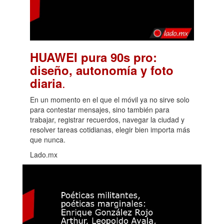
HUAWEI pura 90s pro:
diseño, autonomía y foto
.
diaria
En un momento en el que el móvil ya no sirve solo
para contestar mensajes, sino también para
trabajar, registrar recuerdos, navegar la ciudad y
resolver tareas cotidianas, elegir bien importa más
que nunca.
Lado.mx