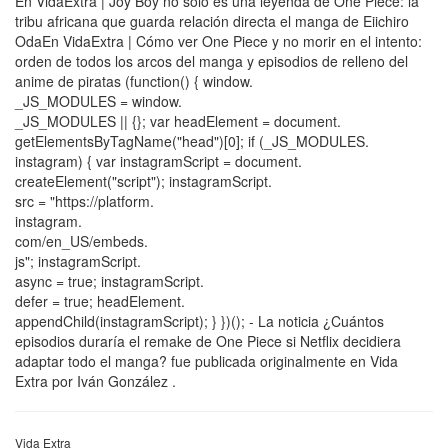
En VidaExtra | Joy Boy no solo es una leyenda de One Piece: la
tribu africana que guarda relación directa el manga de Eiichiro
OdaEn VidaExtra | Cómo ver One Piece y no morir en el intento:
orden de todos los arcos del manga y episodios de relleno del
anime de piratas (function() { window.
_JS_MODULES = window.
_JS_MODULES || {}; var headElement = document.
getElementsByTagName("head")[0]; if (_JS_MODULES.
instagram) { var instagramScript = document.
createElement("script"); instagramScript.
src = "https://platform.
instagram.
com/en_US/embeds.
js"; instagramScript.
async = true; instagramScript.
defer = true; headElement.
appendChild(instagramScript); } })(); - La noticia ¿Cuántos
episodios duraría el remake de One Piece si Netflix decidiera
adaptar todo el manga? fue publicada originalmente en Vida
Extra por Iván González .
Vida Extra