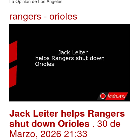
La Opinión de Los Ángeles
rangers - orioles
Jack Leiter helps Rangers
shut down Orioles
. 30 de
Marzo, 2026 21:33