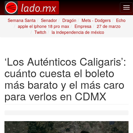
Tog
nav
Semana Santa
Senador
Dragón
Mets - Dodgers
Echo
apple el iphone 18 pro max
Empresa
27 de marzo
Twitch
la independencia de méxico
‘Los Auténticos Caligaris’:
cuánto cuesta el boleto
más barato y el más caro
para verlos en CDMX