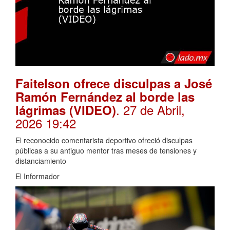
Faitelson ofrece disculpas a José
Ramón Fernández al borde las
. 27 de Abril,
lágrimas (VIDEO)
2026 19:42
El reconocido comentarista deportivo ofreció disculpas
públicas a su antiguo mentor tras meses de tensiones y
distanciamiento
El Informador