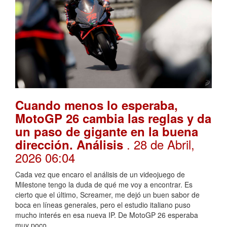
Cuando menos lo esperaba,
MotoGP 26 cambia las reglas y da
un paso de gigante en la buena
. 28 de Abril,
dirección. Análisis
2026 06:04
Cada vez que encaro el análisis de un videojuego de
Milestone tengo la duda de qué me voy a encontrar. Es
cierto que el último, Screamer, me dejó un buen sabor de
boca en líneas generales, pero el estudio italiano puso
mucho interés en esa nueva IP. De MotoGP 26 esperaba
muy poco