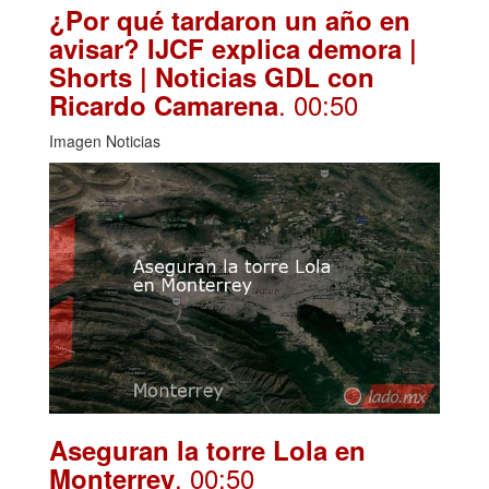
¿Por qué tardaron un año en
avisar? IJCF explica demora |
Shorts | Noticias GDL con
. 00:50
Ricardo Camarena
Imagen Noticias
Aseguran la torre Lola en
. 00:50
Monterrey