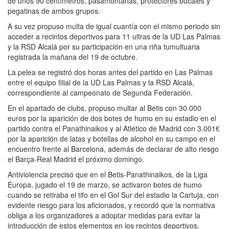
de unos 90 centímetros, pasamontañas, protectores bucales y
pegatinas de ambos grupos.
A su vez propuso multa de igual cuantía con el mismo periodo sin
acceder a recintos deportivos para 11 ultras de la UD Las Palmas
y la RSD Alcalá por su participación en una riña tumultuaria
registrada la mañana del 19 de octubre.
La pelea se registró dos horas antes del partido en Las Palmas
entre el equipo filial de la UD Las Palmas y la RSD Alcalá,
correspondiente al campeonato de Segunda Federación.
En el apartado de clubs, propuso multar al Betis con 30.000
euros por la aparición de dos botes de humo en su estadio en el
partido contra el Panathinaikos y al Atlético de Madrid con 3.001€
por la aparición de latas y botellas de alcohol en su campo en el
encuentro frente al Barcelona, además de declarar de alto riesgo
el Barça-Real Madrid el próximo domingo.
Antiviolencia precisó que en el Betis-Panathinaikos, de la Liga
Europa, jugado el 19 de marzo, se activaron botes de humo
cuando se retiraba el tifo en el Gol Sur del estadio la Cartuja, con
evidente riesgo para los aficionados, y recordó que la normativa
obliga a los organizadores a adoptar medidas para evitar la
introducción de estos elementos en los recintos deportivos.