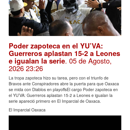
Poder zapoteca en el YU’VA:
Guerreros aplastan 15-2 a Leones
. 05 de Agosto,
e igualan la serie
2026 23:26
La tropa zapoteca hizo su tarea, pero con el triunfo de
Bravos ante Conspiradores abre la puerta para que Oaxaca
se mida con Diablos en playoffsEl cargo Poder zapoteca en
el YU’VA: Guerreros aplastan 15-2 a Leones e igualan la
serie apareció primero en El Imparcial de Oaxaca.
El Imparcial Oaxaca