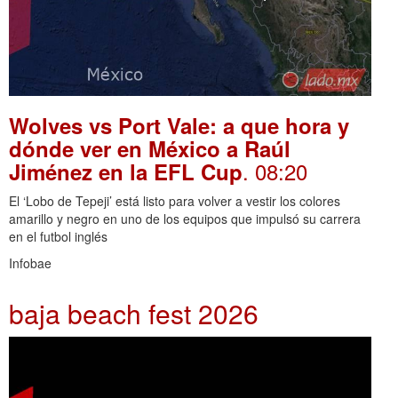
Wolves vs Port Vale: a que hora y
dónde ver en México a Raúl
. 08:20
Jiménez en la EFL Cup
El ‘Lobo de Tepeji’ está listo para volver a vestir los colores
amarillo y negro en uno de los equipos que impulsó su carrera
en el futbol inglés
Infobae
baja beach fest 2026