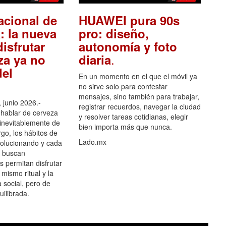
acional de
HUAWEI pura 90s
: la nueva
pro: diseño,
isfrutar
autonomía y foto
.
za ya no
diaria
el
En un momento en el que el móvil ya
no sirve solo para contestar
mensajes, sino también para trabajar,
 junio 2026.-
registrar recuerdos, navegar la ciudad
hablar de cerveza
y resolver tareas cotidianas, elegir
 inevitablemente de
bien importa más que nunca.
go, los hábitos de
Lado.mx
olucionando y cada
 buscan
es permitan disfrutar
 mismo ritual y la
 social, pero de
ilibrada.