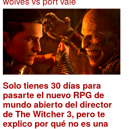
wolves vs port vale
Solo tienes 30 días para
pasarte el nuevo RPG de
mundo abierto del director
de The Witcher 3, pero te
explico por qué no es una