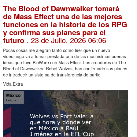
The Blood of Dawnwalker tomará
de Mass Effect una de las mejores
funciones en la historia de los RPG
y confirma sus planes para el
. 23 de Julio, 2026 06:06
futuro
Pocas cosas me alegran tanto como leer que un nuevo
videojuego va a tomar prestada una de las muchísimas buenas
ideas que tuvo BioWare con Mass Effect. Los creadores de The
Blood of Dawnwalker, Rebel Wolves, han confirmado sus planes
de introducir un sistema de transferencia de partid
Vida Extra