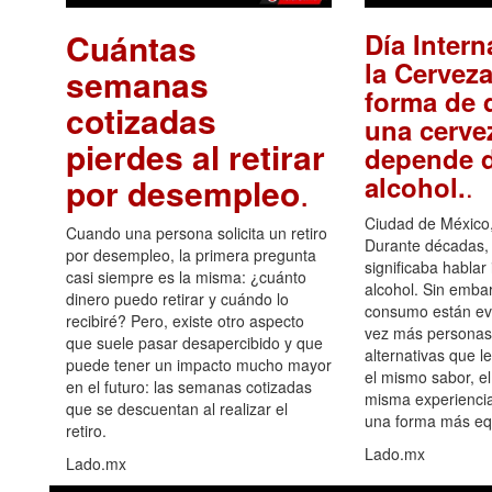
Cuántas
Día Intern
la Cerveza
semanas
forma de d
cotizadas
una cerve
pierdes al retirar
depende d
.
alcohol.
por desempleo
.
Ciudad de México,
Cuando una persona solicita un retiro
Durante décadas, 
por desempleo, la primera pregunta
significaba hablar
casi siempre es la misma: ¿cuánto
alcohol. Sin embar
dinero puedo retirar y cuándo lo
consumo están ev
recibiré? Pero, existe otro aspecto
vez más personas
que suele pasar desapercibido y que
alternativas que l
puede tener un impacto mucho mayor
el mismo sabor, el
en el futuro: las semanas cotizadas
misma experiencia
que se descuentan al realizar el
una forma más equ
retiro.
Lado.mx
Lado.mx