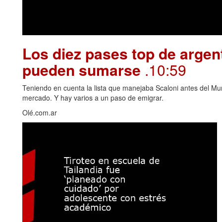
Los diez pases top de argen
pueden sumarse
.10:59
Teniendo en cuenta la lista que manejaba Scaloni antes del Mu
mercado. Y hay varios a un paso de emigrar.
Olé.com.ar