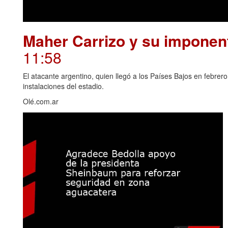
Maher Carrizo y su imponent
11:58
El atacante argentino, quien llegó a los Países Bajos en febrero
instalaciones del estadio.
Olé.com.ar