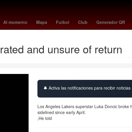
de marzo
Dólar estadounidense
China
Cielo
partidos de leag
Al momento
Mapa
Futbol
Club
Generador QR
rated and unsure of return
🔔 Activa las notificaciones para recibir noticias 
Los Angeles Lakers superstar Luka Doncic broke h
sidelined since early April.
,He told