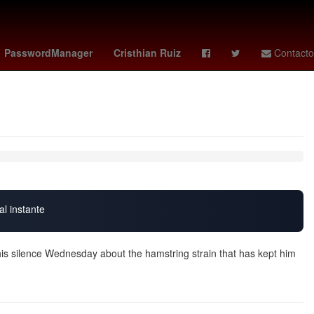
ues cup
manchester city vs
OTAN
Santiago Giménez
PasswordManager
Cristhian Ruiz
Contacto
al instante
is silence Wednesday about the hamstring strain that has kept him