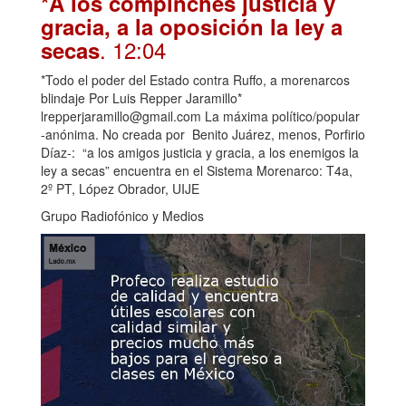
*A los compinches justicia y
gracia, a la oposición la ley a
. 12:04
secas
*Todo el poder del Estado contra Ruffo, a morenarcos
blindaje Por Luis Repper Jaramillo*
lrepperjaramillo@gmail.com La máxima político/popular
-anónima. No creada por Benito Juárez, menos, Porfirio
Díaz-: “a los amigos justicia y gracia, a los enemigos la
ley a secas” encuentra en el Sistema Morenarco: T4a,
2º PT, López Obrador, UIJE
Grupo Radiofónico y Medios