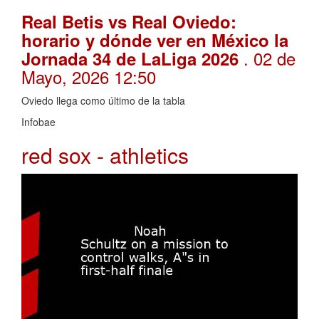
Real Betis vs Real Oviedo:
horario y dónde ver en México la
. 02 de
Jornada 34 de LaLiga 2026
Mayo, 2026 12:50
Oviedo llega como último de la tabla
Infobae
red sox - athletics