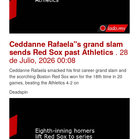
Ceddanne Rafaela"s grand slam
. 28
sends Red Sox past Athletics
de Julio, 2026 00:08
Ceddanne Rafaela smacked his first career grand slam and
the scorching Boston Red Sox won for the 18th time in 20
games, beating the Athletics 4-2 on
Deadspin