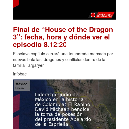
Final de “House of the Dragon
3”: fecha, hora y dónde ver el
.12:20
episodio 8
El octavo capítulo cerrará una temporada marcada por
nuevas batallas, dragones y conflictos dentro de la
familia Targaryen
Infobae