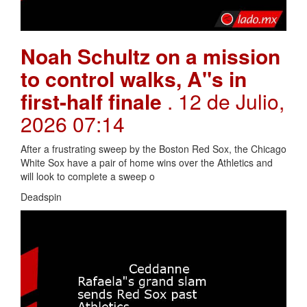
Noah Schultz on a mission
to control walks, A"s in
first-half finale
. 12 de Julio,
2026 07:14
After a frustrating sweep by the Boston Red Sox, the Chicago
White Sox have a pair of home wins over the Athletics and
will look to complete a sweep o
Deadspin