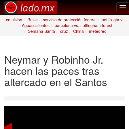
Tog
nav
comisión
Rusia
servicio de protección federal
netflix gta vi
Aguascalientes
barcelona vs. nottingham forest
Semana Santa
cruz
China
meteored
Neymar y Robinho Jr.
hacen las paces tras
altercado en el Santos