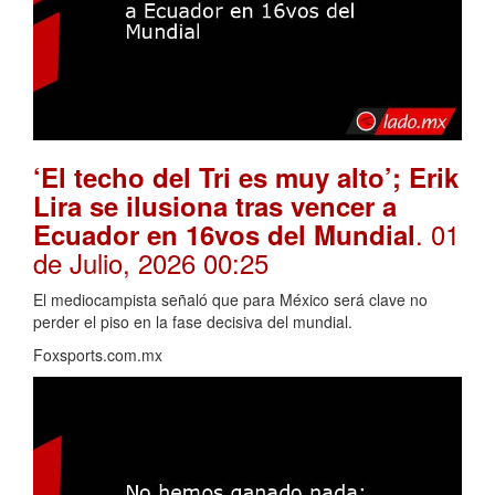
‘El techo del Tri es muy alto’; Erik
Lira se ilusiona tras vencer a
. 01
Ecuador en 16vos del Mundial
de Julio, 2026 00:25
El mediocampista señaló que para México será clave no
perder el piso en la fase decisiva del mundial.
Foxsports.com.mx