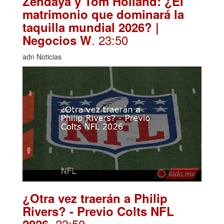
Zendaya y Tom Holland: ¿El
matrimonio que dominará la
taquilla mundial 2026? |
. 23:50
Negocios W
adn Noticias
¿Otra vez traerán a Philip
Rivers? - Previo Colts NFL
. 23:50