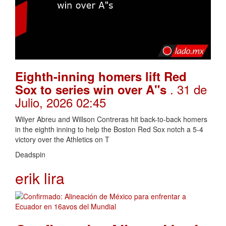
Eighth-inning homers lift Red
. 31 de
Sox to series win over A"s
Julio, 2026 02:45
Wilyer Abreu and Willson Contreras hit back-to-back homers
in the eighth inning to help the Boston Red Sox notch a 5-4
victory over the Athletics on T
Deadspin
erik lira