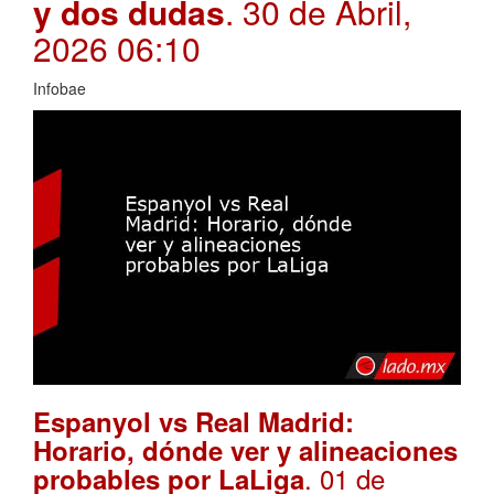
y dos dudas
. 30 de Abril,
2026 06:10
Infobae
Espanyol vs Real Madrid:
Horario, dónde ver y alineaciones
. 01 de
probables por LaLiga