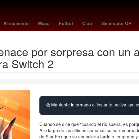
uston Rockets
Dallas Cowboys
minnesota - juárez
Stephen Curr
Al momento
Mapa
Futbol
Club
Generador QR
renace por sorpresa con un 
ra Switch 2
🚀 Mantente informado al instante, activa las n
Cuando se dice que "cuando el río suena, es porqu
A lo largo de las últimas semanas se ha rumorea
de Star Fox que se anunciaría tarde o temprano y