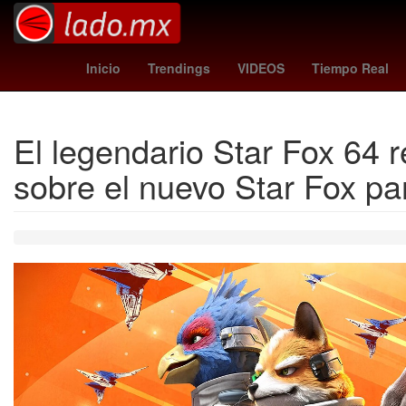
santa misa
estudiantes vs independiente
Ho
Inicio
Trendings
VIDEOS
Tiempo Real
El legendario Star Fox 64 
sobre el nuevo Star Fox pa