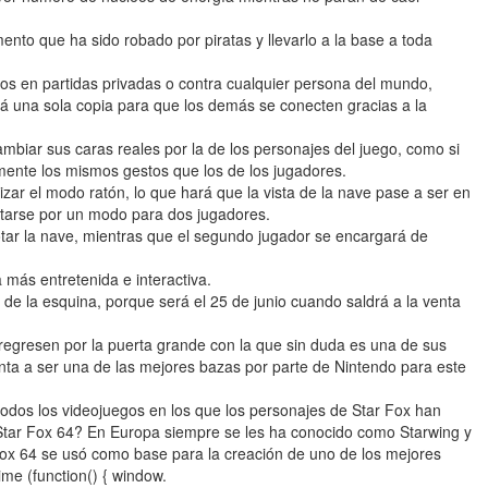
mento que ha sido robado por piratas y llevarlo a la base a toda
igos en partidas privadas o contra cualquier persona del mundo,
irá una sola copia para que los demás se conecten gracias a la
biar sus caras reales por la de los personajes del juego, como si
mente los mismos gestos que los de los jugadores.
lizar el modo ratón, lo que hará que la vista de la nave pase a ser en
ntarse por un modo para dos jugadores.
tar la nave, mientras que el segundo jugador se encargará de
más entretenida e interactiva.
a de la esquina, porque será el 25 de junio cuando saldrá a la venta
egresen por la puerta grande con la que sin duda es una de sus
ta a ser una de las mejores bazas por parte de Nintendo para este
odos los videojuegos en los que los personajes de Star Fox han
Star Fox 64? En Europa siempre se les ha conocido como Starwing y
 Fox 64 se usó como base para la creación de uno de los mejores
ime (function() { window.