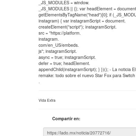
_JS_MODULES = window.
_JS_MODULES || {}; var headElement = document
getElementsByTagName("head")[0]; if (_JS_MOD
instagram) { var instagramScript = document.
createElement("script"); instagramScript.
src = "https://platform.
instagram.
com/en_US/embeds.
js"; instagramScript.
async = true; instagramScript.
defer = true; headElement.
appendChild(instagramScript); } })(); - La noticia
remake: todo sobre el nuevo Star Fox para Switch 
.
Vida Extra
Compartir en: