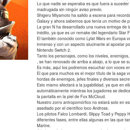
Lo que nadie se esperaba es que fuera a suceder 
madrugada sin ningún aviso previo.
Shigeru Miyamoto ha salido a escena para recorda
Galaxy y ahora sabemos que tenía un motivo de p
La gran N ha desarrollado una nueva entrega de la
inédito, ya que es un remake del legendario Star 
El también conocido como Lylat Wars en Europa vo
inmenso y con un aspecto alucinante al apostar po
Nintendo Switch 2.
Tanto los personajes, como los niveles, enemigos, 
, se han renovado de arriba a abajo, a lo que se s
Es más, aquí los podremos escuchar con voces en
El que para muchos es el mejor título de la saga 
hordas de enemigos, jefes finales y diversos secre
Esto mismo afectará a la jugabilidad, ya que en el
automáticamente mientras los jugadores se dedica
la pantalla en la piel de Fox McCloud.
Nuestro zorro antropomórfico no estará solo en est
asediado por el científico loco Andross.
Los pilotos Falco Lombardi, Slippy Toad y Peppy
diferentes fases, entre ellas algunas en las que t
Marine.