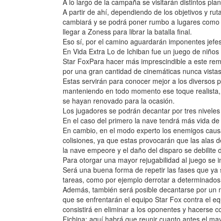
A lo largo de la campaña se visitarán distintos pla
A partir de ahí, dependiendo de los objetivos y ru
cambiará y se podrá poner rumbo a lugares como Fic
llegar a Zoness para librar la batalla final.
Eso sí, por el camino aguardarán imponentes jefes 
En Vida Extra Lo de Ichiban fue un juego de ni
Star FoxPara hacer más imprescindible a este rem
por una gran cantidad de cinemáticas nunca vistas
Estas servirán para conocer mejor a los diversos 
manteniendo en todo momento ese toque realista, l
se hayan renovado para la ocasión.
Los jugadores se podrán decantar por tres niveles d
En el caso del primero la nave tendrá más vida de
En cambio, en el modo experto los enemigos caus
colisiones, ya que estas provocarán que las alas d
la nave empeore y el daño del disparo se debilite 
Para otorgar una mayor rejugabilidad al juego se 
Será una buena forma de repetir las fases que ya 
tareas, como por ejemplo derrotar a determinado
Además, también será posible decantarse por un n
que se enfrentarán el equipo Star Fox contra el eq
consistirá en eliminar a los oponentes y hacerse co
Fichina: aquí habrá que reunir cuanto antes el m