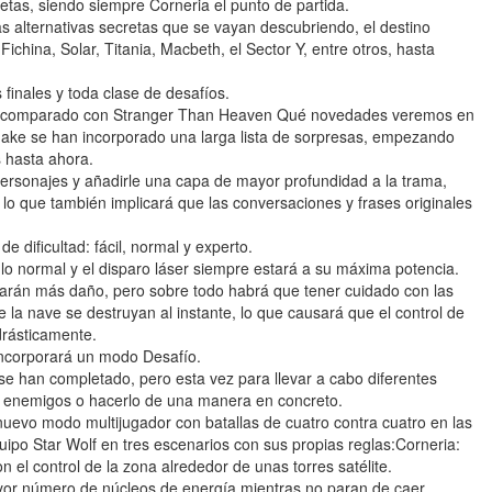
netas, siendo siempre Corneria el punto de partida.
tas alternativas secretas que se vayan descubriendo, el destino
hina, Solar, Titania, Macbeth, el Sector Y, entre otros, hasta
finales y toda clase de desafíos.
ños comparado con Stranger Than Heaven Qué novedades veremos en
ake se han incorporado una larga lista de sorpresas, empezando
 hasta ahora.
personajes y añadirle una capa de mayor profundidad a la trama,
o que también implicará que las conversaciones y frases originales
e dificultad: fácil, normal y experto.
 lo normal y el disparo láser siempre estará a su máxima potencia.
arán más daño, pero sobre todo habrá que tener cuidado con las
e la nave se destruyan al instante, lo que causará que el control de
drásticamente.
incorporará un modo Desafío.
se han completado, pero esta vez para llevar a cabo diferentes
s enemigos o hacerlo de una manera en concreto.
uevo modo multijugador con batallas de cuatro contra cuatro en las
uipo Star Wolf en tres escenarios con sus propias reglas:Corneria:
n el control de la zona alrededor de unas torres satélite.
ayor número de núcleos de energía mientras no paran de caer