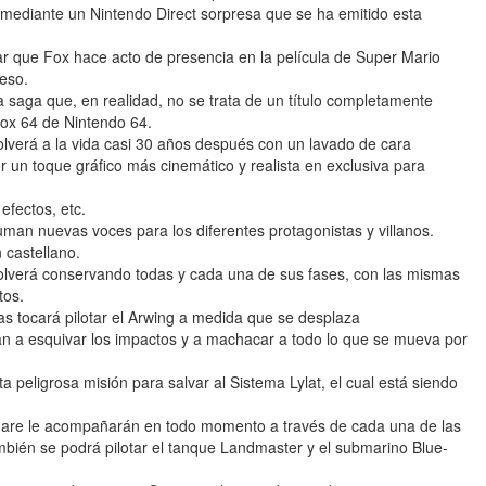
mediante un Nintendo Direct sorpresa que se ha emitido esta
r que Fox hace acto de presencia en la película de Super Mario
eso.
 saga que, en realidad, no se trata de un título completamente
Fox 64 de Nintendo 64.
lverá a la vida casi 30 años después con un lavado de cara
r un toque gráfico más cinemático y realista en exclusiva para
efectos, etc.
uman nuevas voces para los diferentes protagonistas y villanos.
 castellano.
volverá conservando todas y cada una de sus fases, con las mismas
tos.
las tocará pilotar el Arwing a medida que se desplaza
n a esquivar los impactos y a machacar a todo lo que se mueva por
a peligrosa misión para salvar al Sistema Lylat, el cual está siendo
 Hare le acompañarán en todo momento a través de cada una de las
ambién se podrá pilotar el tanque Landmaster y el submarino Blue-