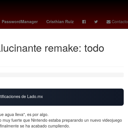
y
curry
Deadpool
botafogo vs
26 de julio
PasswordManager
Cristhian Ruiz
Contacto
alucinante remake: todo
otificaciones de Lado.mx
e agua lleva", es por algo.
do muy fuerte que Nintendo estaba preparando un nuevo videojuego
 finalmente se ha acabado cumpliendo.