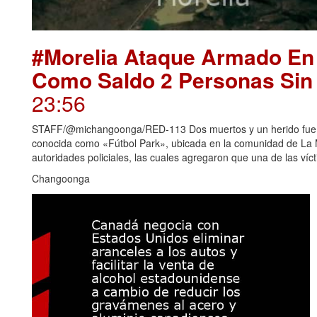
#Morelia Ataque Armado En
Como Saldo 2 Personas Sin 
23:56
STAFF/@michangoonga/RED-113 Dos muertos y un herido fue e
conocida como «Fútbol Park», ubicada en la comunidad de La M
autoridades policiales, las cuales agregaron que una de las vícti
Changoonga