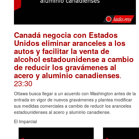
Canadá negocia con Estados
Unidos eliminar aranceles a los
autos y facilitar la venta de
alcohol estadounidense a cambio
de reducir los gravámenes al
.
acero y aluminio canadienses
23:30
Ottawa busca llegar a un acuerdo con Washington antes de la
entrada en vigor de nuevos gravámenes y plantea modificar
sus medidas comerciales a cambio de reducir los aranceles
estadounidenses al acero y aluminio canadiense.
El Imparcial