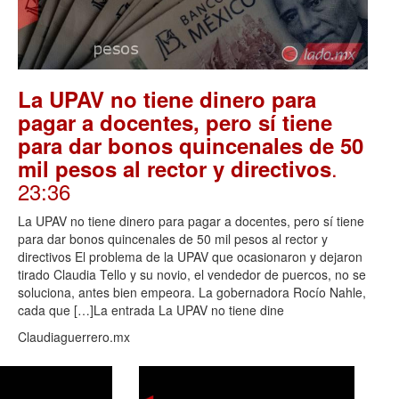
La UPAV no tiene dinero para
pagar a docentes, pero sí tiene
para dar bonos quincenales de 50
.
mil pesos al rector y directivos
23:36
La UPAV no tiene dinero para pagar a docentes, pero sí tiene
para dar bonos quincenales de 50 mil pesos al rector y
directivos El problema de la UPAV que ocasionaron y dejaron
tirado Claudia Tello y su novio, el vendedor de puercos, no se
soluciona, antes bien empeora. La gobernadora Rocío Nahle,
cada que […]La entrada La UPAV no tiene dine
Claudiaguerrero.mx