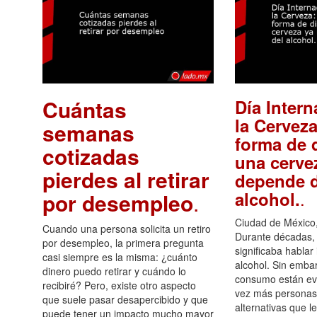
Cuántas
Día Intern
la Cerveza
semanas
forma de d
cotizadas
una cerve
pierdes al retirar
depende d
.
alcohol.
por desempleo
.
Ciudad de México,
Cuando una persona solicita un retiro
Durante décadas, 
por desempleo, la primera pregunta
significaba hablar
casi siempre es la misma: ¿cuánto
alcohol. Sin embar
dinero puedo retirar y cuándo lo
consumo están ev
recibiré? Pero, existe otro aspecto
vez más personas
que suele pasar desapercibido y que
alternativas que l
puede tener un impacto mucho mayor