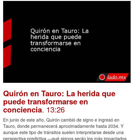
Quirón en Tauro: La herida que
puede transformarse en
. 13:26
conciencia
En junio de este año, Quirón cambió de signo e ingresó en
Tauro, donde permanecerá aproximadamente hasta 2034. Y
aunque este tipo de tránsitos suelen interpretarse desde una
perspectiva predictiva —qué signos serán los más impactados,