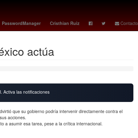
cuerdo
Idioma francés
Erick Pulgar
ranking fifa
Brasil
PasswordManager
Cristhian Ruiz
Contacto
éxico actúa
. Activa las notificaciones
irtió que su gobierno podría intervenir directamente contra el
 sus acciones.
 a asumir esa tarea, pese a la crítica internacional.