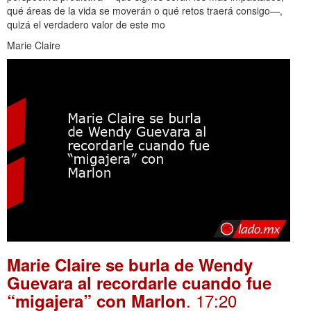
qué áreas de la vida se moverán o qué retos traerá consigo—,
quizá el verdadero valor de este mo
Marie Claire
Marie Claire se burla de Wendy
Guevara al recordarle cuando fue
. 17:20
“migajera” con Marlon