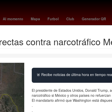
dor 2023
costco torreon
unión - lanús
regreso a clases 2025
a
Al momento
Mapa
Futbol
Club
Generador QR
rectas contra narcotráfico M
🚨 Recibe noticias de última hora en tiempo real
El presidente de Estados Unidos, Donald Trump, adv
narcotráfico si México y otros países no refuerzan
El mandatario afirmó que Washington está dispuesto
.
.