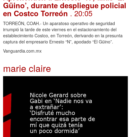
Güino’, durante despliegue policial
. 20:05
en Costco Torreón
TORREÓN, COAH.- Un aparatoso operativo de seguridad
irrumpió la tarde de este viernes en el estacionamiento del
establecimiento Costco, en Torreón, derivando en la presunta
captura del empresario Ernesto “N”, apodado “El Güino”.
Vanguardia.com.mx
marie claire