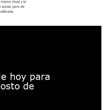
 mismo ritual y la
 social, pero de
ilibrada.