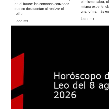
el mismo sabor, el
en el futuro: las semanas cotizadas
misma experiencia
que se descuentan al realizar el
una forma más equ
retiro.
Lado.mx
Lado.mx