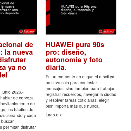
acional de
HUAWEI pura 90s
: la nueva
pro: diseño,
isfrutar
autonomía y foto
.
za ya no
diaria
el
En un momento en el que el móvil ya
no sirve solo para contestar
mensajes, sino también para trabajar,
 junio 2026.-
registrar recuerdos, navegar la ciudad
hablar de cerveza
y resolver tareas cotidianas, elegir
 inevitablemente de
bien importa más que nunca.
go, los hábitos de
Lado.mx
olucionando y cada
 buscan
es permitan disfrutar