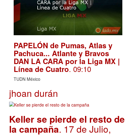
PAPELÓN de Pumas, Atlas y
Pachuca... Atlante y Bravos
DAN LA CARA por la Liga MX |
. 09:10
Línea de Cuatro
TUDN México
jhoan durán
Keller se pierde el resto de
la campaña
. 17 de Julio,