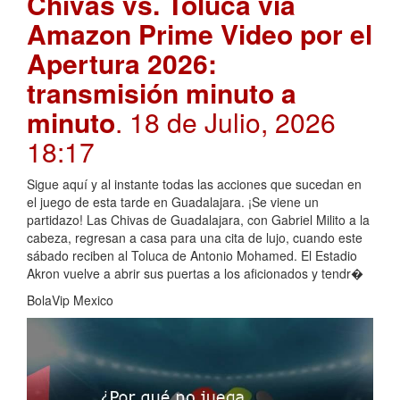
Chivas vs. Toluca vía
Amazon Prime Video por el
Apertura 2026:
transmisión minuto a
minuto
. 18 de Julio, 2026
18:17
Sigue aquí y al instante todas las acciones que sucedan en
el juego de esta tarde en Guadalajara. ¡Se viene un
partidazo! Las Chivas de Guadalajara, con Gabriel Milito a la
cabeza, regresan a casa para una cita de lujo, cuando este
sábado reciben al Toluca de Antonio Mohamed. El Estadio
Akron vuelve a abrir sus puertas a los aficionados y tendr�
BolaVip Mexico