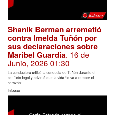
Shanik Berman arremetió
contra Imelda Tuñón por
sus declaraciones sobre
Maribel Guardia
. 16 de
Junio, 2026 01:30
La conductora criticó la conducta de Tuñón durante el
conflicto legal y advirtió que la vida “le va a romper el
corazón”
Infobae