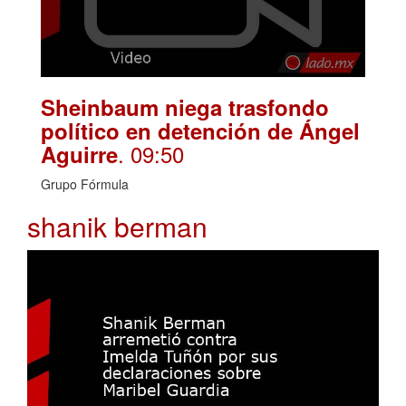
Sheinbaum niega trasfondo
político en detención de Ángel
. 09:50
Aguirre
Grupo Fórmula
shanik berman