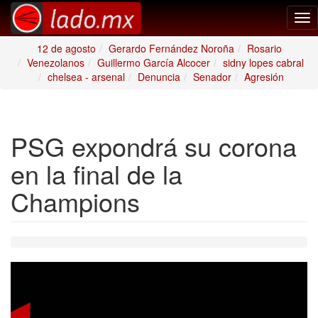
Tog
nav
12 de agosto
Gerardo Fernández Noroña
Rosario
Venezolanos
Guillermo García Alcocer
sidny lopes cabral
chelsea - arsenal
Denuncia
Senador
Agresión
PSG expondrá su corona
en la final de la
Champions