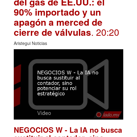
del gas de EE.UU.: el
90% importado y un
apagón a merced de
cierre de válvulas
. 20:20
Aristegui Noticias
NEGOCIOS W - La IA no busca