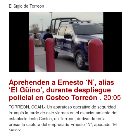
El Siglo de Torreón
Aprehenden a Ernesto ‘N’, alias
‘El Güino’, durante despliegue
. 20:05
policial en Costco Torreón
TORREÓN, COAH.- Un aparatoso operativo de seguridad
irrumpió la tarde de este viernes en el estacionamiento del
establecimiento Costco, en Torreón, derivando en la
presunta captura del empresario Ernesto “N”, apodado “El
Güino”.