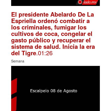
El presidente Abelardo De La
Espriella ordenó combatir a
los criminales, fumigar los
cultivos de coca, congelar el
gasto público y recuperar el
sistema de salud. Inicia la era
.01:26
del Tigre
Semana