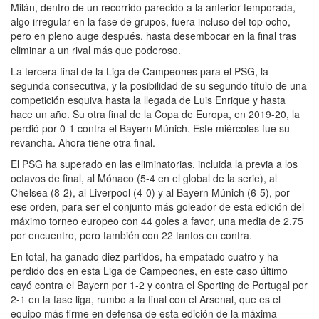
Milán, dentro de un recorrido parecido a la anterior temporada,
algo irregular en la fase de grupos, fuera incluso del top ocho,
pero en pleno auge después, hasta desembocar en la final tras
eliminar a un rival más que poderoso.
La tercera final de la Liga de Campeones para el PSG, la
segunda consecutiva, y la posibilidad de su segundo título de una
competición esquiva hasta la llegada de Luis Enrique y hasta
hace un año. Su otra final de la Copa de Europa, en 2019-20, la
perdió por 0-1 contra el Bayern Múnich. Este miércoles fue su
revancha. Ahora tiene otra final.
El PSG ha superado en las eliminatorias, incluida la previa a los
octavos de final, al Mónaco (5-4 en el global de la serie), al
Chelsea (8-2), al Liverpool (4-0) y al Bayern Múnich (6-5), por
ese orden, para ser el conjunto más goleador de esta edición del
máximo torneo europeo con 44 goles a favor, una media de 2,75
por encuentro, pero también con 22 tantos en contra.
En total, ha ganado diez partidos, ha empatado cuatro y ha
perdido dos en esta Liga de Campeones, en este caso último
cayó contra el Bayern por 1-2 y contra el Sporting de Portugal por
2-1 en la fase liga, rumbo a la final con el Arsenal, que es el
equipo más firme en defensa de esta edición de la máxima