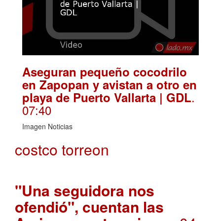
Aseguran pequeño cocodrilo
en Zapopan y avistan a otro en
.
playa de Puerto Vallarta | GDL
07:40
Imagen Noticias
costco torreon
"Una seguidora nos
ofendió", cuentan las