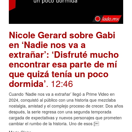
Nicole Gerard sobre Gabi
en ‘Nadie nos va a
extrañar’: ‘Disfruté mucho
encontrar esa parte de mí
que quizá tenía un poco
dormida’
. 12:46
Cuando ‘Nadie nos va a extrañar’ llegó a Prime Video en
2024, conquistó al público con una historia que mezclaba
nostalgia, amistad y el complejo proceso de crecer. Dos años
después, la serie regresa con una segunda temporada
cargada de expectativas y nuevos personajes que prometen
cambiar el rumbo de la historia. Uno de esos [