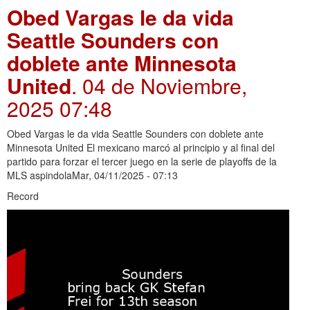
Obed Vargas le da vida
Seattle Sounders con
doblete ante Minnesota
United
. 04 de Noviembre,
2025 07:48
Obed Vargas le da vida Seattle Sounders con doblete ante
Minnesota United El mexicano marcó al principio y al final del
partido para forzar el tercer juego en la serie de playoffs de la
MLS aspindolaMar, 04/11/2025 - 07:13
Record