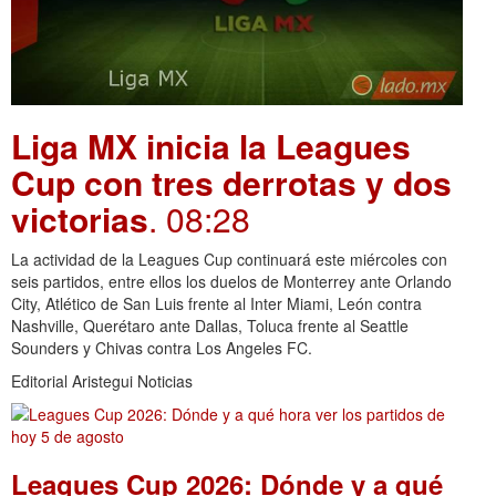
Liga MX inicia la Leagues
Cup con tres derrotas y dos
victorias
. 08:28
La actividad de la Leagues Cup continuará este miércoles con
seis partidos, entre ellos los duelos de Monterrey ante Orlando
City, Atlético de San Luis frente al Inter Miami, León contra
Nashville, Querétaro ante Dallas, Toluca frente al Seattle
Sounders y Chivas contra Los Angeles FC.
Editorial Aristegui Noticias
Leagues Cup 2026: Dónde y a qué