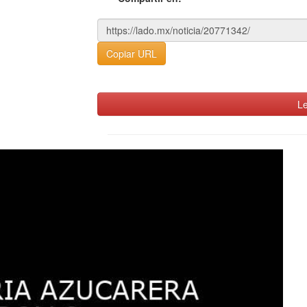
Copiar URL
Le