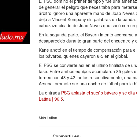
El PSG dominó el primer tiempo y fue una amenaza
de generar el peligro que necesitaba para meters
árbitro ignoró una aparente mano de Joao Neves d
dejó a Vincent Kompany sin palabras en la banda. 
cabezazo picado de Joao Neves que sacó con un
En la segunda parte, el Bayern intentó acercarse a
desaparecido durante gran parte del encuentro y e
Kane anotó en el tiempo de compensación para el 
los bávaros, quienes cayeron 6-5 en el global.
El PSG se convierte así en el último finalista de
fase. Entre ambos equipos acumularon 85 goles en
torneo con 43 y 42 tantos respectivamente, una ma
Arsenal promete ser una noche de fútbol para la hi
La entrada
PSG aplasta el sueño bávaro y se cita 
Latina | 96.5
.
Más Latina
Compartir en: