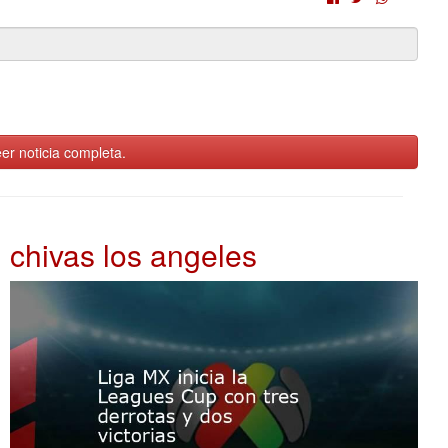
er noticia completa.
chivas los angeles