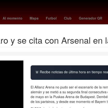
a
vincular linea
Aguascalientes
Senador
Perú
Pago
Brasil
Al momento
Mapa
Futbol
Club
Generador QR
o y se cita con Arsenal en 
🚨 Recibe noticias de última hora en tiempo real
El Allianz Arena no pudo ser el escenario de la r
alemán y se metió a su segunda final consecutiva
de mayo en la Puskas Arena de Budapest. Dembélé 
de los parisinos, y desde ese momento el Bayern 