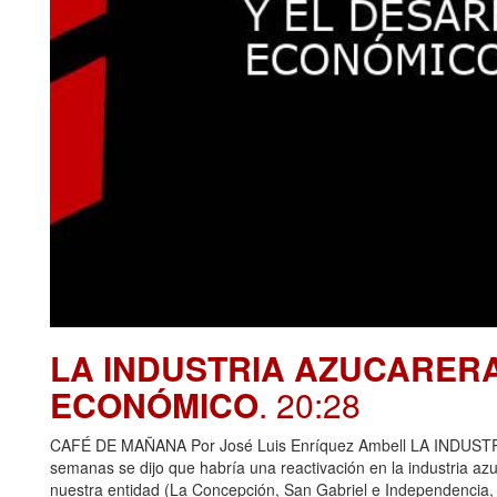
LA INDUSTRIA AZUCARER
ECONÓMICO
. 20:28
CAFÉ DE MAÑANA Por José Luis Enríquez Ambell LA IND
semanas se dijo que habría una reactivación en la industria azu
nuestra entidad (La Concepción, San Gabriel e Independencia,