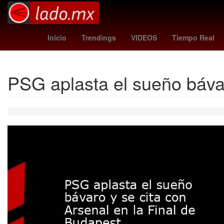
China
Calzada Zavalet
Inicio
Trendings
VIDEOS
Tiempo Real
PSG aplasta el sueño bávar