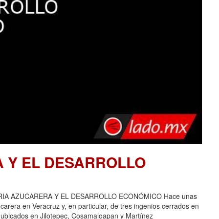
A Y EL DESARROLLO
USTRIA AZUCARERA Y EL DESARROLLO ECONÓMICO Hace unas
carera en Veracruz y, en particular, de tres ingenios cerrados en
 ubicados en Jilotepec, Cosamaloapan y Martínez