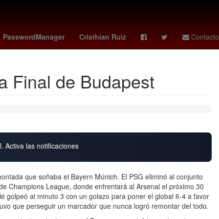
Argentina
Scotiabank
PasswordManager
Cristhian Ruiz
Contacto
la Final de Budapest
. Activa las notificaciones
emontada que soñaba el Bayern Múnich. El PSG eliminó al conjunto
 de Champions League, donde enfrentará al Arsenal el próximo 30
golpeó al minuto 3 con un golazo para poner el global 6-4 a favor
tuvo que perseguir un marcador que nunca logró remontar del todo.