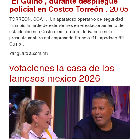
‘El Güino’, durante despliegue
. 20:05
policial en Costco Torreón
TORREÓN, COAH.- Un aparatoso operativo de seguridad
irrumpió la tarde de este viernes en el estacionamiento del
establecimiento Costco, en Torreón, derivando en la
presunta captura del empresario Ernesto “N”, apodado “El
Güino”.
Vanguardia.com.mx
votaciones la casa de los
famosos mexico 2026