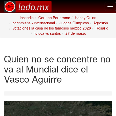
Tog
nav
Incendio
Germán Berterame
Harley Quinn
corinthians - internacional
Juegos Olímpicos
Agresión
votaciones la casa de los famosos mexico 2026
Rosario
toluca vs santos
27 de marzo
Quien no se concentre no
va al Mundial dice el
Vasco Aguirre